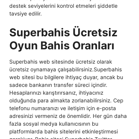
destek seviyelerini kontrol etmeleri şiddetle
tavsiye edilir.
Superbahis Ücretsiz
Oyun Bahis Oranları
Superbahis web sitesinde ücretsiz olarak
ücretsiz oynamaya çalışabilirsiniz.Superbahis
web sitesi bu bilgilere ihtiyaç duyar, ancak bu
sadece bankanın transfer süreci içindir.
Hesaplarınızı karıştırırsanız, ihtiyacınız
olduğunda para almakta zorlanabilirsiniz. Cep
telefonu numaranızı ve iletişim için e-posta
adresinizi vermeniz de önemlidir. Her gün daha
fazla sosyal medya kullanıcısının bu
platformlarda bahis sitelerini etkinleştirmesi