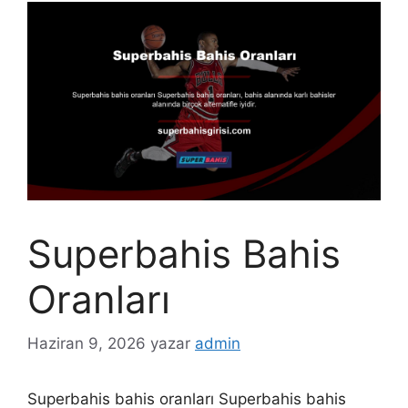
Superbahis Bahis
Oranları
Haziran 9, 2026
yazar
admin
Superbahis bahis oranları Superbahis bahis