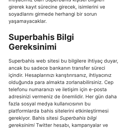
girerek kayıt sürecine girecek, isimlerini ve
soyadlarını girmede herhangi bir sorun
yaşamayacaklar.
Superbahis Bilgi
Gereksinimi
Superbahis web sitesi bu bilgilere ihtiyaç duyar,
ancak bu sadece bankanın transfer süreci
içindir. Hesaplarınızı karıştırırsanız, ihtiyacınız
olduğunda para almakta zorlanabilirsiniz. Cep
telefonu numaranızı ve iletişim için e-posta
adresinizi vermeniz de önemlidir. Her gün daha
fazla sosyal medya kullanıcısının bu
platformlarda bahis sitelerini etkinleştirmesi
gerekiyor. Bahis sitesi
Superbahis bilgi
gereksinimi
Twitter hesabı, kampanyalar ve