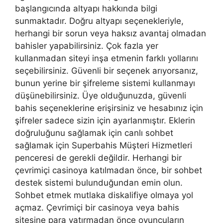
başlangıcında altyapı hakkında bilgi
sunmaktadır. Doğru altyapı seçenekleriyle,
herhangi bir sorun veya haksız avantaj olmadan
bahisler yapabilirsiniz. Çok fazla yer
kullanmadan siteyi inşa etmenin farklı yollarını
seçebilirsiniz. Güvenli bir seçenek arıyorsanız,
bunun yerine bir şifreleme sistemi kullanmayı
düşünebilirsiniz. Üye olduğunuzda, güvenli
bahis seçeneklerine erişirsiniz ve hesabınız için
şifreler sadece sizin için ayarlanmıştır. Eklerin
doğruluğunu sağlamak için canlı sohbet
sağlamak için Superbahis Müşteri Hizmetleri
penceresi de gerekli değildir. Herhangi bir
çevrimiçi casinoya katılmadan önce, bir sohbet
destek sistemi bulunduğundan emin olun.
Sohbet etmek mutlaka diskalifiye olmaya yol
açmaz. Çevrimiçi bir casinoya veya bahis
sitesine para yatırmadan önce oyuncuların