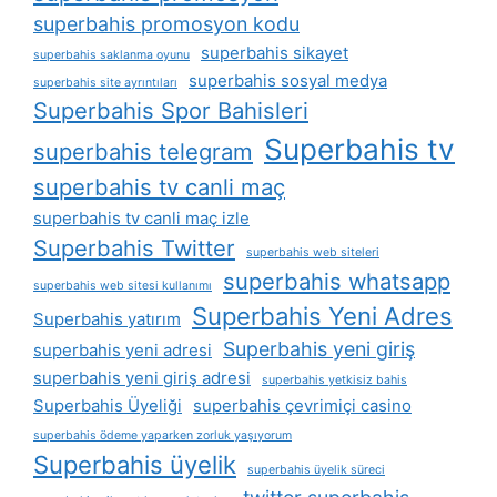
superbahis promosyon kodu
superbahis sikayet
superbahis saklanma oyunu
superbahis sosyal medya
superbahis site ayrıntıları
Superbahis Spor Bahisleri
Superbahis tv
superbahis telegram
superbahis tv canli maç
superbahis tv canli maç izle
Superbahis Twitter
superbahis web siteleri
superbahis whatsapp
superbahis web sitesi kullanımı
Superbahis Yeni Adres
Superbahis yatırım
Superbahis yeni giriş
superbahis yeni adresi
superbahis yeni giriş adresi
superbahis yetkisiz bahis
Superbahis Üyeliği
superbahis çevrimiçi casino
superbahis ödeme yaparken zorluk yaşıyorum
Superbahis üyelik
superbahis üyelik süreci