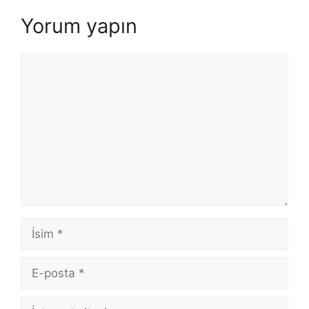
Yorum yapın
Yorum
İsim
E-
posta
İnternet