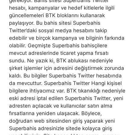
gerekiyor. Bahis sitesi Superbahis Twitter
hesabı, kampanyalar ve hedef kitlelerle ilgili
güncellemeleri BTK bloklarını kullanarak
paylaşıyor. Bu bahis sitesi Superbahis
Twitter’daki sosyal medya hesabını takip
edebilir ve birçok kampanya ve bilginin farkında
olabilir. Geçmişte Superbahis bahisçilere
mevcut adreslerinde ticaret yapma fırsatı
sundu. Ne yazık ki, BTK ablukası nedeniyle
şirket işlemler için adresini değiştirmek zorunda
kaldı. Bu bilgiler Superbahis Twitter hesabında
da mevcuttur. Superbahis Twitter Hangi kişisel
bilgilere ihtiyacımız var. BTK tıkanıklığı nedeniyle
eski adresi iptal edilen Superbahis Twitter, yeni
adresten açılacak ve kullanıcılar satın alma
fırsatlarına yeniden ulaşacak. Böylece,
doğrudan web sitesinden giriş yaparak yeni
Superbahis adresinizle sitede kolayca giriş