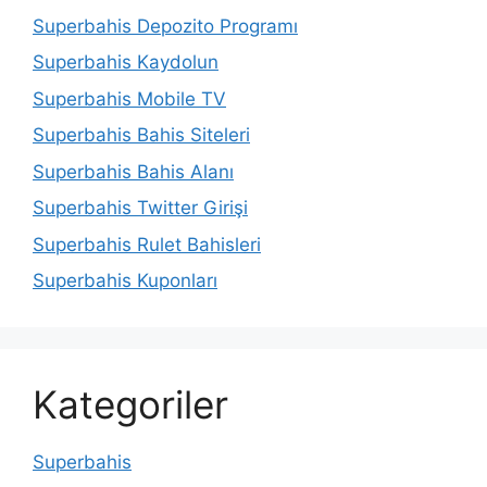
Superbahis Depozito Programı
Superbahis Kaydolun
Superbahis Mobile TV
Superbahis Bahis Siteleri
Superbahis Bahis Alanı
Superbahis Twitter Girişi
Superbahis Rulet Bahisleri
Superbahis Kuponları
Kategoriler
Superbahis