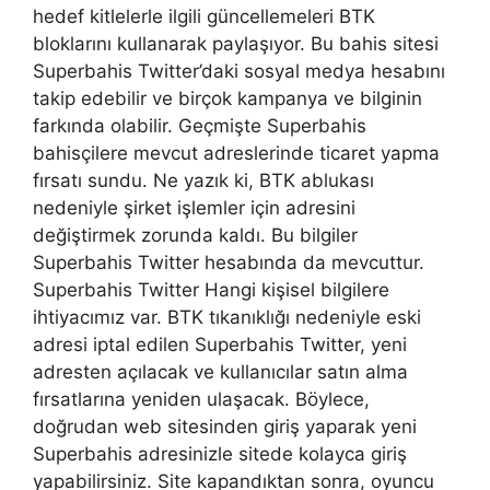
hedef kitlelerle ilgili güncellemeleri BTK
bloklarını kullanarak paylaşıyor. Bu bahis sitesi
Superbahis Twitter’daki sosyal medya hesabını
takip edebilir ve birçok kampanya ve bilginin
farkında olabilir. Geçmişte Superbahis
bahisçilere mevcut adreslerinde ticaret yapma
fırsatı sundu. Ne yazık ki, BTK ablukası
nedeniyle şirket işlemler için adresini
değiştirmek zorunda kaldı. Bu bilgiler
Superbahis Twitter hesabında da mevcuttur.
Superbahis Twitter Hangi kişisel bilgilere
ihtiyacımız var. BTK tıkanıklığı nedeniyle eski
adresi iptal edilen Superbahis Twitter, yeni
adresten açılacak ve kullanıcılar satın alma
fırsatlarına yeniden ulaşacak. Böylece,
doğrudan web sitesinden giriş yaparak yeni
Superbahis adresinizle sitede kolayca giriş
yapabilirsiniz. Site kapandıktan sonra, oyuncu