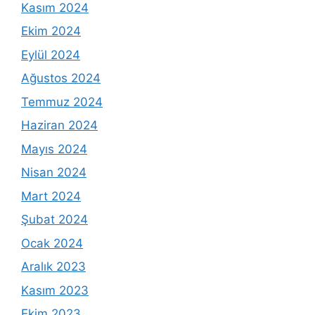
Kasım 2024
Ekim 2024
Eylül 2024
Ağustos 2024
Temmuz 2024
Haziran 2024
Mayıs 2024
Nisan 2024
Mart 2024
Şubat 2024
Ocak 2024
Aralık 2023
Kasım 2023
Ekim 2023