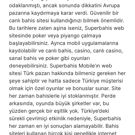
odaklanmıştı, ancak sonunda dikkatini Avrupa
pazarına kaydırmaya karar verdi. Güvenilir bir
canlı bahis sitesi kullandığınızı bilmek önemlidir.
Bu tarihlere zaten aşina iseniz, Superbahis web
sitesinde poker veya piyango çalmaya
başlayabilirsiniz. Ayrıca mobil uygulamalarına
kaydolabilir ve canlı bahis, casino, canlı casino,
sanal bahis ve poker gibi oyunları
deneyebilirsiniz. Superbahis Mobile’ın web
sitesi Türk pazarı hakkında bilmeniz gereken her
şeye sahiptir ve hatta sadece Türkiye müşterisi
olmak için özel oyunlar ve bonuslar sunar. Site
her zaman bahislerle iyi stoklanmıştır. Perde
arkasında, oyunda büyük şirketler var, bu
yüzden gerçek bir eşitlik yok. Türkiye’deki
sürekli çevrimiçi etkinlik nedeniyle, Superbahis
her zaman en iyi sonuçları alamayabilir. Bahis
siteleri kullanan birçok kişi genellikle internet