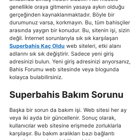
genellikle oraya gitmenin yasaya aykırı olduğu
gerçeğinden kaynaklanmaktadır. Böyle bir
durumunuz varsa, korkmayın. Bu, tüm bahisçiler
arasında yaygın bir konudur. Bu, sitenin işi, sizin
değil. İnternet sorunlarıyla sık sık karşılaşan
Superbahis Kaç Oldu
web siteleri, etki alanı
adlarını sık sık değiştirir. Sadece yeni giriş
adresinizi bulun. Yeni giriş adresinizi arıyorsanız,
Bahis Forumu web sitesinde veya blogunda
kolayca bulabilirsiniz.
Superbahis Bakım Sorunu
Başka bir sorun da bakım işi. Web sitesi her ay
veya iki ayda bir güncellenir. Sonuç olarak,
kullanıcılar web sitesine erişmede zorluklarla
karşılaşır. Bu bakım aralıkları bazı bağlantı