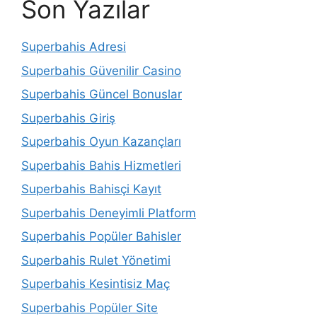
Son Yazılar
Superbahis Adresi
Superbahis Güvenilir Casino
Superbahis Güncel Bonuslar
Superbahis Giriş
Superbahis Oyun Kazançları
Superbahis Bahis Hizmetleri
Superbahis Bahisçi Kayıt
Superbahis Deneyimli Platform
Superbahis Popüler Bahisler
Superbahis Rulet Yönetimi
Superbahis Kesintisiz Maç
Superbahis Popüler Site