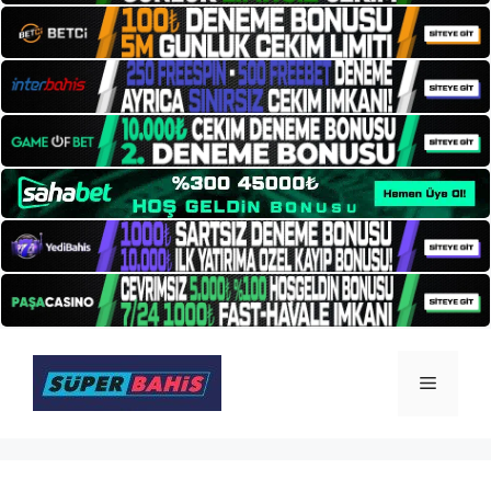
İçeriğe
atla
Menü