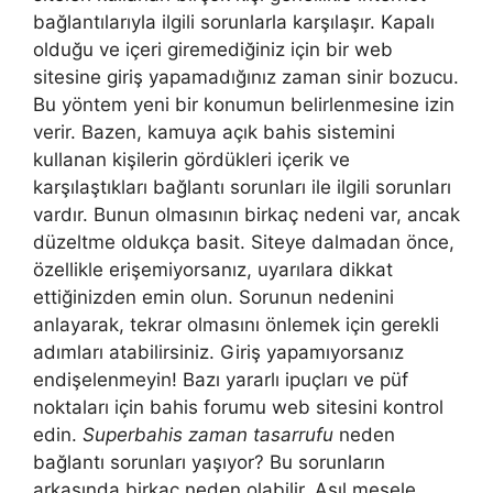
bağlantılarıyla ilgili sorunlarla karşılaşır. Kapalı
olduğu ve içeri giremediğiniz için bir web
sitesine giriş yapamadığınız zaman sinir bozucu.
Bu yöntem yeni bir konumun belirlenmesine izin
verir. Bazen, kamuya açık bahis sistemini
kullanan kişilerin gördükleri içerik ve
karşılaştıkları bağlantı sorunları ile ilgili sorunları
vardır. Bunun olmasının birkaç nedeni var, ancak
düzeltme oldukça basit. Siteye dalmadan önce,
özellikle erişemiyorsanız, uyarılara dikkat
ettiğinizden emin olun. Sorunun nedenini
anlayarak, tekrar olmasını önlemek için gerekli
adımları atabilirsiniz. Giriş yapamıyorsanız
endişelenmeyin! Bazı yararlı ipuçları ve püf
noktaları için bahis forumu web sitesini kontrol
edin.
Superbahis zaman tasarrufu
neden
bağlantı sorunları yaşıyor? Bu sorunların
arkasında birkaç neden olabilir. Asıl mesele