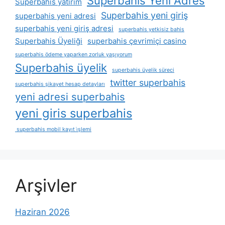
Superbahis Yeni Adres
Superbahis yatırım
Superbahis yeni giriş
superbahis yeni adresi
superbahis yeni giriş adresi
superbahis yetkisiz bahis
Superbahis Üyeliği
superbahis çevrimiçi casino
superbahis ödeme yaparken zorluk yaşıyorum
Superbahis üyelik
superbahis üyelik süreci
twitter superbahis
superbahis şikayet hesap detayları
yeni adresi superbahis
yeni giris superbahis
superbahis mobil kayıt i̇şlemi
Arşivler
Haziran 2026