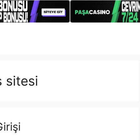
 sitesi
irişi