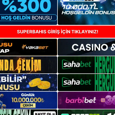
SUPERBAHIS GİRİŞ İÇİN TIKLAYINIZ!