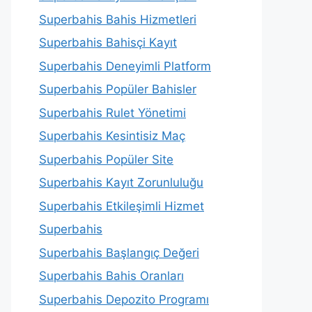
Superbahis Bahis Hizmetleri
Superbahis Bahisçi Kayıt
Superbahis Deneyimli Platform
Superbahis Popüler Bahisler
Superbahis Rulet Yönetimi
Superbahis Kesintisiz Maç
Superbahis Popüler Site
Superbahis Kayıt Zorunluluğu
Superbahis Etkileşimli Hizmet
Superbahis
Superbahis Başlangıç Değeri
Superbahis Bahis Oranları
Superbahis Depozito Programı