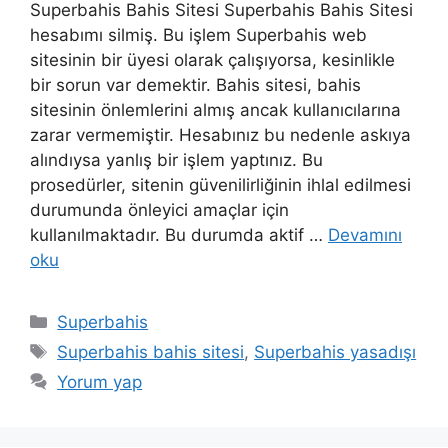
Superbahis Bahis Sitesi Superbahis Bahis Sitesi
hesabımı silmiş. Bu işlem Superbahis web
sitesinin bir üyesi olarak çalışıyorsa, kesinlikle
bir sorun var demektir. Bahis sitesi, bahis
sitesinin önlemlerini almış ancak kullanıcılarına
zarar vermemiştir. Hesabınız bu nedenle askıya
alındıysa yanlış bir işlem yaptınız. Bu
prosedürler, sitenin güvenilirliğinin ihlal edilmesi
durumunda önleyici amaçlar için
kullanılmaktadır. Bu durumda aktif …
Devamını
oku
Kategoriler
Superbahis
Etiketler
Superbahis bahis sitesi
,
Superbahis yasadışı
Yorum yap