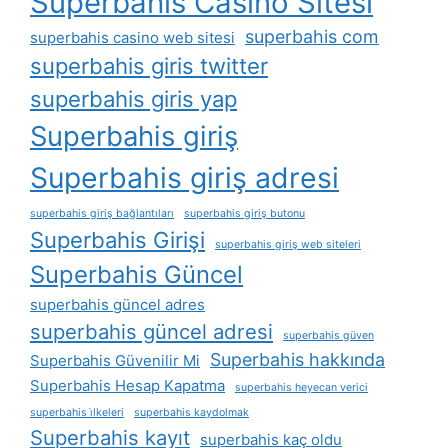
Superbahis Casino Sitesi
superbahis com
superbahis casino web sitesi
superbahis giris twitter
superbahis giris yap
Superbahis giriş
Superbahis giriş adresi
superbahis giriş bağlantıları
superbahis giriş butonu
Superbahis Girişi
superbahis giriş web siteleri
Superbahis Güncel
superbahis güncel adres
superbahis güncel adresi
superbahis güven
Superbahis hakkında
Superbahis Güvenilir Mi
Superbahis Hesap Kapatma
superbahis heyecan verici
superbahis i̇lkeleri
superbahis kaydolmak
Superbahis kayıt
superbahis kaç oldu