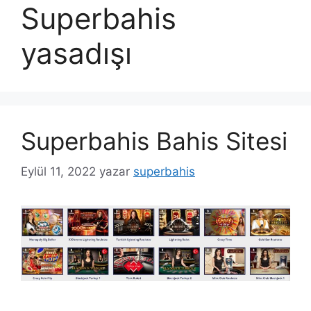
Superbahis
yasadışı
Superbahis Bahis Sitesi
Eylül 11, 2022
yazar
superbahis