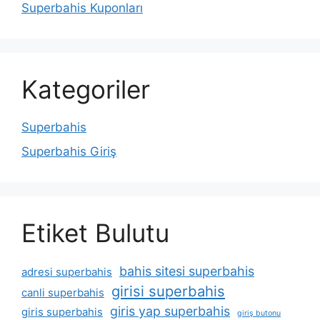
Superbahis Kuponları
Kategoriler
Superbahis
Superbahis Giriş
Etiket Bulutu
bahis sitesi superbahis
adresi superbahis
girisi superbahis
canli superbahis
giris yap superbahis
giris superbahis
giriş butonu