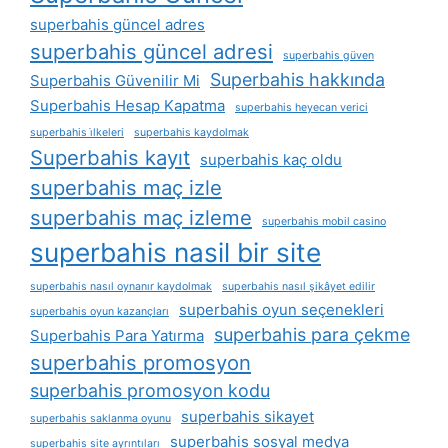
superbahis güncel adres
superbahis güncel adresi
superbahis güven
Superbahis hakkında
Superbahis Güvenilir Mi
Superbahis Hesap Kapatma
superbahis heyecan verici
superbahis i̇lkeleri
superbahis kaydolmak
Superbahis kayıt
superbahis kaç oldu
superbahis maç izle
superbahis maç izleme
superbahis mobil casino
superbahis nasil bir site
superbahis nasıl oynanır kaydolmak
superbahis nasıl şikâyet edilir
superbahis oyun seçenekleri
superbahis oyun kazançları
superbahis para çekme
Superbahis Para Yatırma
superbahis promosyon
superbahis promosyon kodu
superbahis sikayet
superbahis saklanma oyunu
superbahis sosyal medya
superbahis site ayrıntıları