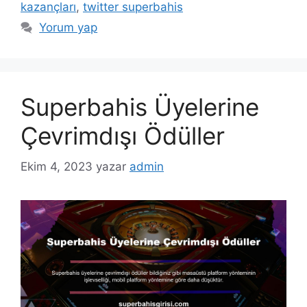
kazançları
,
twitter superbahis
Yorum yap
Superbahis Üyelerine
Çevrimdışı Ödüller
Ekim 4, 2023
yazar
admin