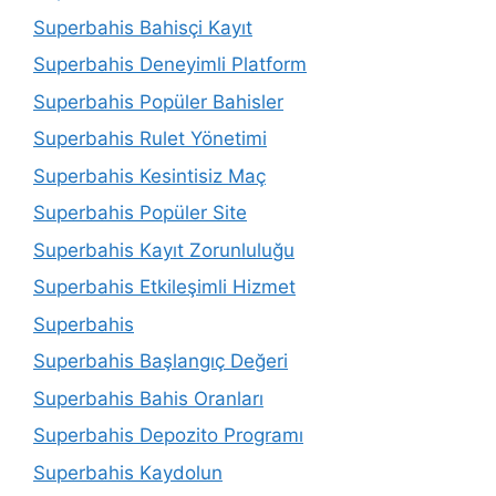
Superbahis Bahisçi Kayıt
Superbahis Deneyimli Platform
Superbahis Popüler Bahisler
Superbahis Rulet Yönetimi
Superbahis Kesintisiz Maç
Superbahis Popüler Site
Superbahis Kayıt Zorunluluğu
Superbahis Etkileşimli Hizmet
Superbahis
Superbahis Başlangıç Değeri
Superbahis Bahis Oranları
Superbahis Depozito Programı
Superbahis Kaydolun