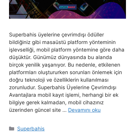
Superbahis üyelerine çevrimdışı ödüller
bildiğiniz gibi masaüstü platform yönteminin
işlevselliği, mobil platform yöntemine göre daha
düşüktür. Günümüz dünyasında bu alanda
birçok yenilik yaşanıyor. Bu nedenle, etkilenen
platformları oluştururken sorunları önlemek için
doğru teknoloji ve özelliklerin kullanılması
zorunludur. Superbahis Üyelerine Çevrimdışı
Avantajlara mobil kayıt işlemi, herhangi bir ek
bilgiye gerek kalmadan, mobil cihazınız
üzerinden güncel site …
Devamını oku
Kategoriler
Superbahis