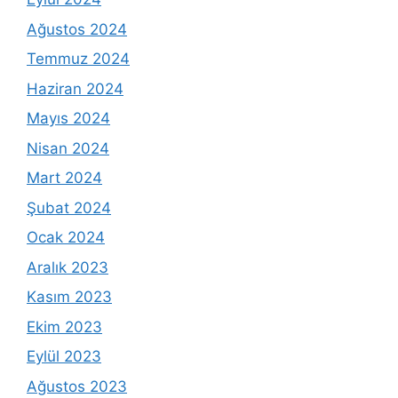
Ağustos 2024
Temmuz 2024
Haziran 2024
Mayıs 2024
Nisan 2024
Mart 2024
Şubat 2024
Ocak 2024
Aralık 2023
Kasım 2023
Ekim 2023
Eylül 2023
Ağustos 2023