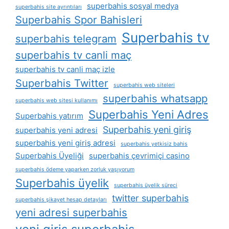
superbahis sosyal medya
superbahis site ayrıntıları
Superbahis Spor Bahisleri
Superbahis tv
superbahis telegram
superbahis tv canli maç
superbahis tv canli maç izle
Superbahis Twitter
superbahis web siteleri
superbahis whatsapp
superbahis web sitesi kullanımı
Superbahis Yeni Adres
Superbahis yatırım
Superbahis yeni giriş
superbahis yeni adresi
superbahis yeni giriş adresi
superbahis yetkisiz bahis
Superbahis Üyeliği
superbahis çevrimiçi casino
superbahis ödeme yaparken zorluk yaşıyorum
Superbahis üyelik
superbahis üyelik süreci
twitter superbahis
superbahis şikayet hesap detayları
yeni adresi superbahis