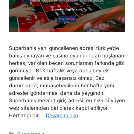
Superbahis yeni güncellenen adresi türkiye’de
bahis oynayan ve casino oyunlarından hoşlanan
herkes, var olan beceri sorunlarının farkında gibi
görünüyor. BTK haftalık veya daha seyrek
güncellenir ve asla başarısız olmaz. Bazı
durumlarda, muhasebecilerin her hafta yeni
adresler göndermesi daha da yaygındır.
Superbahis mevcut giriş adresi, en hızlı büyüyen
web sitelerinden biri olarak kabul ediliyor.
Herhangi bir …
Devamını oku
Kategoriler