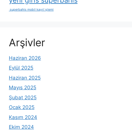
yeni giris superbahis
superbahis mobil kayıt i̇şlemi
Arşivler
Haziran 2026
Eylül 2025
Haziran 2025
Mayıs 2025
Şubat 2025
Ocak 2025
Kasım 2024
Ekim 2024