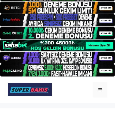
İçeriğe
atla
Menü