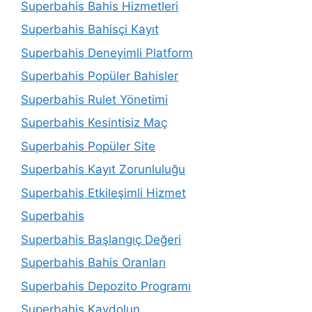
Superbahis Bahis Hizmetleri
Superbahis Bahisçi Kayıt
Superbahis Deneyimli Platform
Superbahis Popüler Bahisler
Superbahis Rulet Yönetimi
Superbahis Kesintisiz Maç
Superbahis Popüler Site
Superbahis Kayıt Zorunluluğu
Superbahis Etkileşimli Hizmet
Superbahis
Superbahis Başlangıç Değeri
Superbahis Bahis Oranları
Superbahis Depozito Programı
Superbahis Kaydolun