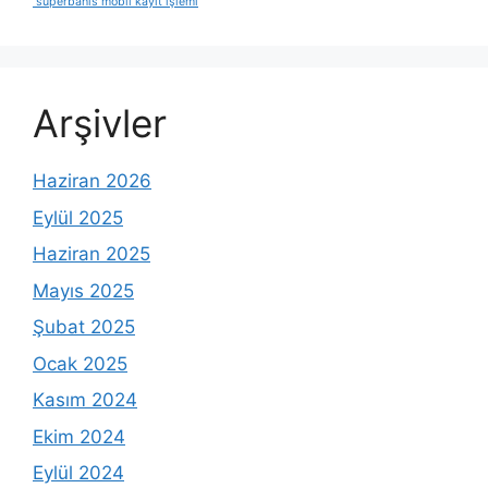
superbahis mobil kayıt i̇şlemi
Arşivler
Haziran 2026
Eylül 2025
Haziran 2025
Mayıs 2025
Şubat 2025
Ocak 2025
Kasım 2024
Ekim 2024
Eylül 2024