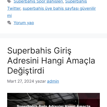
Etiketler
Superbahis Spor Bahisleri
,
Superbahis
Twitter
,
superbahis üye bahis sayfası güvenilir
mi
Yorum yap
Superbahis Giriş
Adresini Hangi Amaçla
Değiştirdi
Mart 27, 2024
yazar
admin