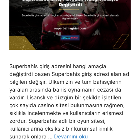
Superbahis giriş adresini hangi amaçla
değiştirdi bazen Superbahis giriş adresi alan adı
bilgileri değişir. Ülkemizin ve tüm bahisçilerin
yaraları arasında bahis oynamanın cezası da
vardır. Lisanslı ve düzgün bir şekilde işletilen
çok sayıda casino sitesi bulunmasına rağmen,
sıklıkla incelenmekte ve kullanıcıların erişmesi
zordur. Superbahis adlı bir oyun sitesi,
kullanıcılarına eksiksiz bir kurumsal kimlik
sunarak onlara …
Devamını oku