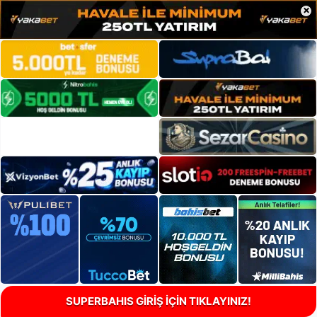
×
SUPERBAHIS GİRİŞ İÇİN TIKLAYINIZ!