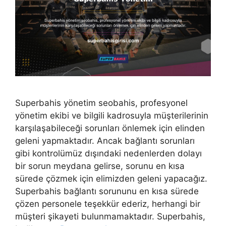
Superbahis yönetim seobahis, profesyonel
yönetim ekibi ve bilgili kadrosuyla müşterilerinin
karşılaşabileceği sorunları önlemek için elinden
geleni yapmaktadır. Ancak bağlantı sorunları
gibi kontrolümüz dışındaki nedenlerden dolayı
bir sorun meydana gelirse, sorunu en kısa
sürede çözmek için elimizden geleni yapacağız.
Superbahis bağlantı sorununu en kısa sürede
çözen personele teşekkür ederiz, herhangi bir
müşteri şikayeti bulunmamaktadır. Superbahis,