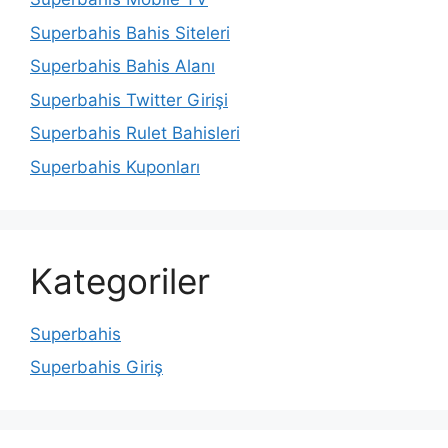
Superbahis Bahis Siteleri
Superbahis Bahis Alanı
Superbahis Twitter Girişi
Superbahis Rulet Bahisleri
Superbahis Kuponları
Kategoriler
Superbahis
Superbahis Giriş