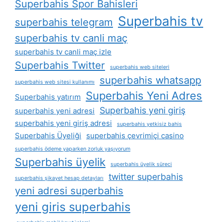
Superbahis Spor Bahisleri
Superbahis tv
superbahis telegram
superbahis tv canli maç
superbahis tv canli maç izle
Superbahis Twitter
superbahis web siteleri
superbahis whatsapp
superbahis web sitesi kullanımı
Superbahis Yeni Adres
Superbahis yatırım
Superbahis yeni giriş
superbahis yeni adresi
superbahis yeni giriş adresi
superbahis yetkisiz bahis
Superbahis Üyeliği
superbahis çevrimiçi casino
superbahis ödeme yaparken zorluk yaşıyorum
Superbahis üyelik
superbahis üyelik süreci
twitter superbahis
superbahis şikayet hesap detayları
yeni adresi superbahis
yeni giris superbahis