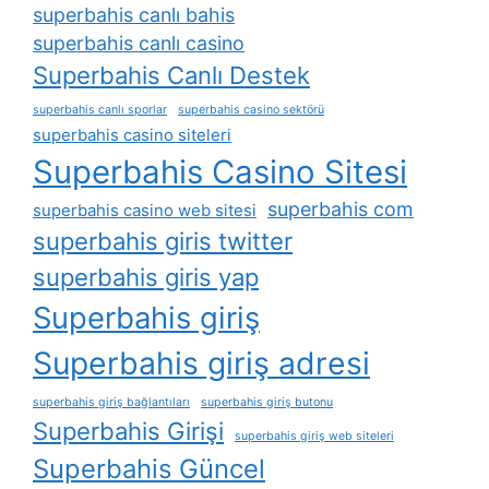
superbahis canlı bahis
superbahis canlı casino
Superbahis Canlı Destek
superbahis canlı sporlar
superbahis casino sektörü
superbahis casino siteleri
Superbahis Casino Sitesi
superbahis com
superbahis casino web sitesi
superbahis giris twitter
superbahis giris yap
Superbahis giriş
Superbahis giriş adresi
superbahis giriş bağlantıları
superbahis giriş butonu
Superbahis Girişi
superbahis giriş web siteleri
Superbahis Güncel