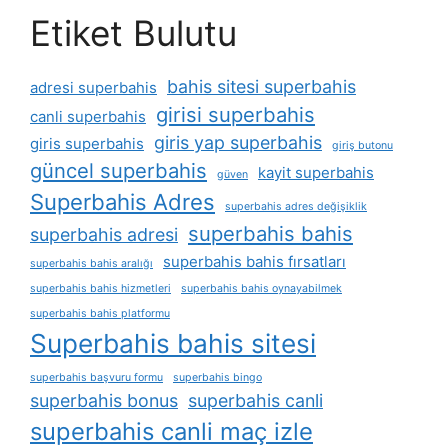
Etiket Bulutu
bahis sitesi superbahis
adresi superbahis
girisi superbahis
canli superbahis
giris yap superbahis
giris superbahis
giriş butonu
güncel superbahis
kayit superbahis
güven
Superbahis Adres
superbahis adres değişiklik
superbahis bahis
superbahis adresi
superbahis bahis fırsatları
superbahis bahis aralığı
superbahis bahis hizmetleri
superbahis bahis oynayabilmek
superbahis bahis platformu
Superbahis bahis sitesi
superbahis başvuru formu
superbahis bingo
superbahis bonus
superbahis canli
superbahis canli maç izle