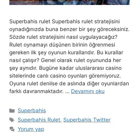
Superbahis rulet Superbahis rulet stratejisini
oynadığınızda buna benzer bir şey göreceksiniz.
Sözde rulet stratejisini nasıl uygulayacağız?
Rulet oynamayı düşünen birinin öğrenmesi
gereken ilk şey oyunun kurallarıdır. Bu kurallar
nasıl çalışır? Genel olarak rulet oyununda her
şey aynıdır. Bugüne kadar uluslararası casino
sitelerinde canlı casino oyunları göremiyoruz.
Oyuna rulet denilse de aslında diğer oyunlardan
farklı davranmaktadır. …
Devamını oku
Kategoriler
Superbahis
Etiketler
Superbahis Rulet
,
Superbahis Twitter
Yorum yap