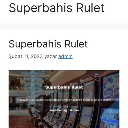
Superbahis Rulet
Superbahis Rulet
Şubat 11, 2023
yazar
admin