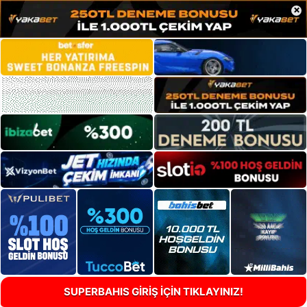
×
SUPERBAHIS GİRİŞ İÇİN TIKLAYINIZ!