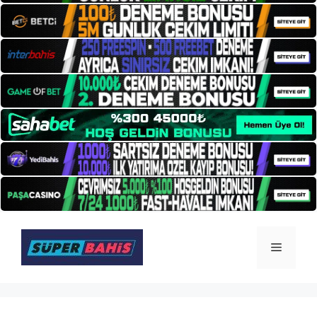
İçeriğe
atla
Menü