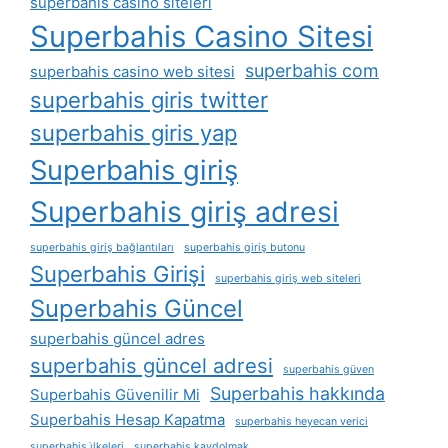
superbahis casino siteleri
Superbahis Casino Sitesi
superbahis com
superbahis casino web sitesi
superbahis giris twitter
superbahis giris yap
Superbahis giriş
Superbahis giriş adresi
superbahis giriş bağlantıları
superbahis giriş butonu
Superbahis Girişi
superbahis giriş web siteleri
Superbahis Güncel
superbahis güncel adres
superbahis güncel adresi
superbahis güven
Superbahis hakkında
Superbahis Güvenilir Mi
Superbahis Hesap Kapatma
superbahis heyecan verici
superbahis i̇lkeleri
superbahis kaydolmak