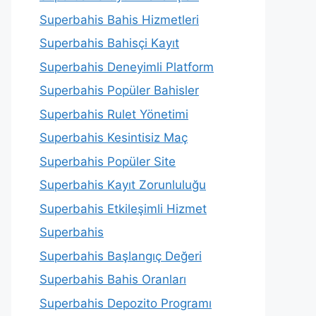
Superbahis Bahis Hizmetleri
Superbahis Bahisçi Kayıt
Superbahis Deneyimli Platform
Superbahis Popüler Bahisler
Superbahis Rulet Yönetimi
Superbahis Kesintisiz Maç
Superbahis Popüler Site
Superbahis Kayıt Zorunluluğu
Superbahis Etkileşimli Hizmet
Superbahis
Superbahis Başlangıç Değeri
Superbahis Bahis Oranları
Superbahis Depozito Programı