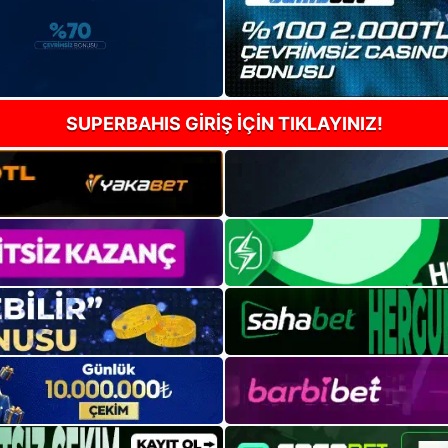
SUPERBAHIS GİRİŞ İÇİN TIKLAYINIZ!