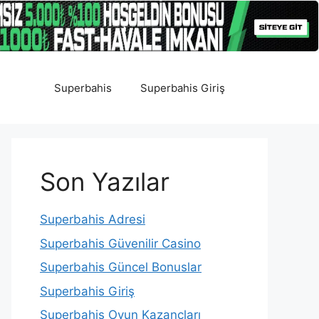
Superbahis
Superbahis Giriş
Son Yazılar
Superbahis Adresi
Superbahis Güvenilir Casino
Superbahis Güncel Bonuslar
Superbahis Giriş
Superbahis Oyun Kazançları