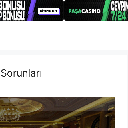
Sorunları