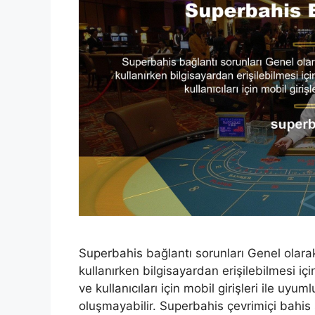
Superbahis bağlantı sorunları Genel olarak
kullanırken bilgisayardan erişilebilmesi için
ve kullanıcıları için mobil girişleri ile uyu
oluşmayabilir. Superbahis çevrimiçi bahis s