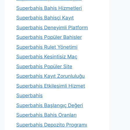
Superbahis Bahis Hizmetleri
Superbahis Bahisçi Kayıt
Superbahis Deneyimli Platform
Superbahis Popüler Bahisler
Superbahis Rulet Yönetimi
Superbahis Kesintisiz Maç
Superbahis Popüler Site
Superbahis Kayıt Zorunluluğu
Superbahis Etkileşimli Hizmet
Superbahis
Superbahis Başlangıç Değeri
Superbahis Bahis Oranları
Superbahis Depozito Programı