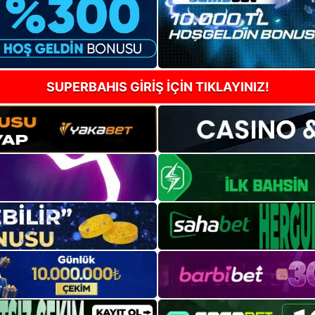
SUPERBAHIS GİRİŞ İÇİN TIKLAYINIZ!