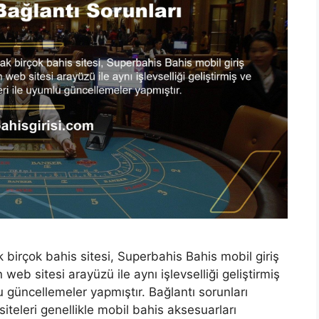
 birçok bahis sitesi, Superbahis Bahis mobil giriş
 web sitesi arayüzü ile aynı işlevselliği geliştirmiş
mlu güncellemeler yapmıştır. Bağlantı sorunları
iteleri genellikle mobil bahis aksesuarları