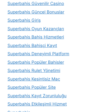
Superbahis Güvenilir Casino
Superbahis Güncel Bonuslar
Superbahis Giriş
Superbahis Oyun Kazançları
Superbahis Bahis Hizmetleri
Superbahis Bahisçi Kayıt
Superbahis Deneyimli Platform
Superbahis Popüler Bahisler
Superbahis Rulet Yönetimi
Superbahis Kesintisiz Maç
Superbahis Popüler Site
Superbahis Kayıt Zorunluluğu
Superbahis Etkileşimli Hizmet