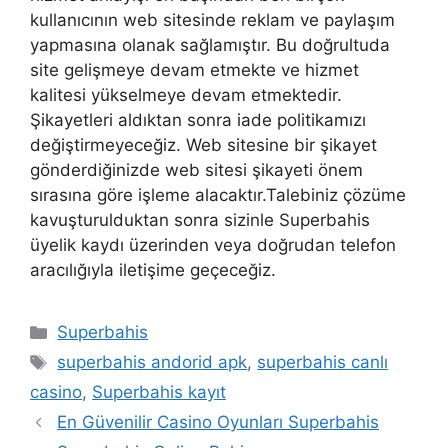
kullanıcının web sitesinde reklam ve paylaşım
yapmasına olanak sağlamıştır. Bu doğrultuda
site gelişmeye devam etmekte ve hizmet
kalitesi yükselmeye devam etmektedir.
Şikayetleri aldıktan sonra iade politikamızı
değiştirmeyeceğiz. Web sitesine bir şikayet
gönderdiğinizde web sitesi şikayeti önem
sırasına göre işleme alacaktır.Talebiniz çözüme
kavuşturulduktan sonra sizinle Superbahis
üyelik kaydı üzerinden veya doğrudan telefon
aracılığıyla iletişime geçeceğiz.
Kategoriler
Superbahis
Etiketler
superbahis andorid apk
,
superbahis canlı
casino
,
Superbahis kayıt
En Güvenilir Casino Oyunları Superbahis