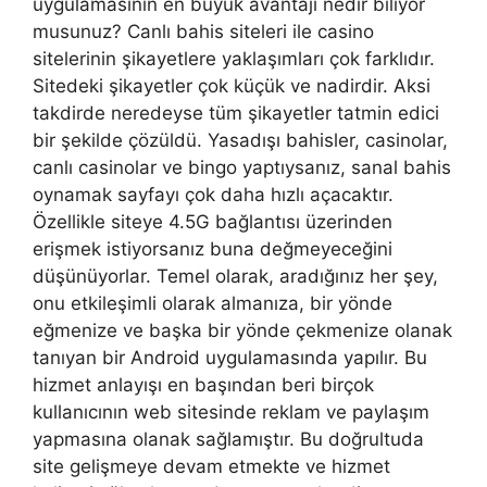
uygulamasının en büyük avantajı nedir biliyor
musunuz? Canlı bahis siteleri ile casino
sitelerinin şikayetlere yaklaşımları çok farklıdır.
Sitedeki şikayetler çok küçük ve nadirdir. Aksi
takdirde neredeyse tüm şikayetler tatmin edici
bir şekilde çözüldü. Yasadışı bahisler, casinolar,
canlı casinolar ve bingo yaptıysanız, sanal bahis
oynamak sayfayı çok daha hızlı açacaktır.
Özellikle siteye 4.5G bağlantısı üzerinden
erişmek istiyorsanız buna değmeyeceğini
düşünüyorlar. Temel olarak, aradığınız her şey,
onu etkileşimli olarak almanıza, bir yönde
eğmenize ve başka bir yönde çekmenize olanak
tanıyan bir Android uygulamasında yapılır. Bu
hizmet anlayışı en başından beri birçok
kullanıcının web sitesinde reklam ve paylaşım
yapmasına olanak sağlamıştır. Bu doğrultuda
site gelişmeye devam etmekte ve hizmet