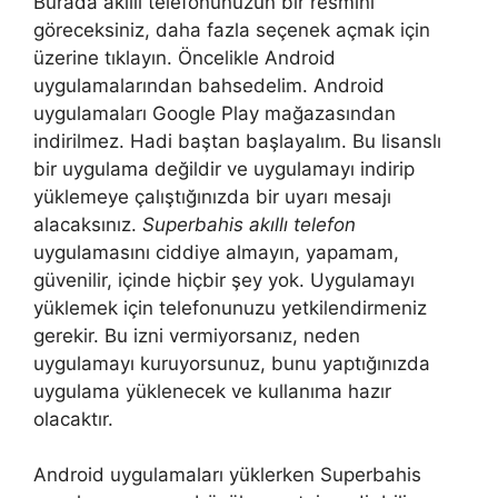
Burada akıllı telefonunuzun bir resmini
göreceksiniz, daha fazla seçenek açmak için
üzerine tıklayın. Öncelikle Android
uygulamalarından bahsedelim. Android
uygulamaları Google Play mağazasından
indirilmez. Hadi baştan başlayalım. Bu lisanslı
bir uygulama değildir ve uygulamayı indirip
yüklemeye çalıştığınızda bir uyarı mesajı
alacaksınız.
Superbahis akıllı telefon
uygulamasını ciddiye almayın, yapamam,
güvenilir, içinde hiçbir şey yok. Uygulamayı
yüklemek için telefonunuzu yetkilendirmeniz
gerekir. Bu izni vermiyorsanız, neden
uygulamayı kuruyorsunuz, bunu yaptığınızda
uygulama yüklenecek ve kullanıma hazır
olacaktır.
Android uygulamaları yüklerken Superbahis