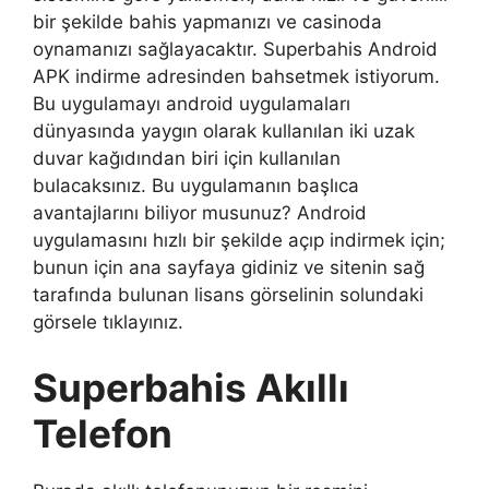
bir şekilde bahis yapmanızı ve casinoda
oynamanızı sağlayacaktır. Superbahis Android
APK indirme adresinden bahsetmek istiyorum.
Bu uygulamayı android uygulamaları
dünyasında yaygın olarak kullanılan iki uzak
duvar kağıdından biri için kullanılan
bulacaksınız. Bu uygulamanın başlıca
avantajlarını biliyor musunuz? Android
uygulamasını hızlı bir şekilde açıp indirmek için;
bunun için ana sayfaya gidiniz ve sitenin sağ
tarafında bulunan lisans görselinin solundaki
görsele tıklayınız.
Superbahis Akıllı
Telefon