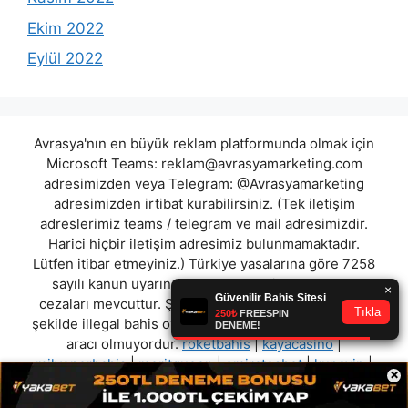
Ekim 2022
Eylül 2022
Avrasya'nın en büyük reklam platformunda olmak için
Microsoft Teams:
reklam@avrasyamarketing.com
adresimizden veya Telegram: @Avrasyamarketing
adresimizden irtibat kurabilirsiniz. (Tek iletişim
adreslerimiz teams / telegram ve mail adresimizdir.
Harici hiçbir iletişim adresimiz bulunmamaktadır.
Lütfen itibar etmeyiniz.) Türkiye yasalarına göre 7258
sayılı kanun uyarınca yasa dışı bahis oynamanın
cezaları mevcuttur. Şu an bulunduğunuz site hiç bir
şekilde illegal bahis oyunları oynatmıyor ve oynamaya
aracı olmuyordur.
roketbahis
|
kayacasino
|
milyonerbahis
|
meritqueen
|
emiratesbet
|
kupavip
|
×
lordcasino
|
panyabet