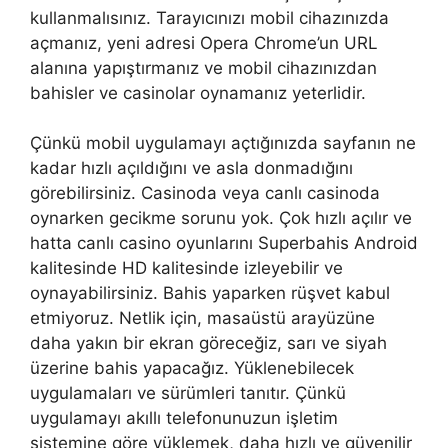
kullanmalısınız. Tarayıcınızı mobil cihazınızda
açmanız, yeni adresi Opera Chrome’un URL
alanına yapıştırmanız ve mobil cihazınızdan
bahisler ve casinolar oynamanız yeterlidir.
Çünkü mobil uygulamayı açtığınızda sayfanın ne
kadar hızlı açıldığını ve asla donmadığını
görebilirsiniz. Casinoda veya canlı casinoda
oynarken gecikme sorunu yok. Çok hızlı açılır ve
hatta canlı casino oyunlarını Superbahis Android
kalitesinde HD kalitesinde izleyebilir ve
oynayabilirsiniz. Bahis yaparken rüşvet kabul
etmiyoruz. Netlik için, masaüstü arayüzüne
daha yakın bir ekran göreceğiz, sarı ve siyah
üzerine bahis yapacağız. Yüklenebilecek
uygulamaları ve sürümleri tanıtır. Çünkü
uygulamayı akıllı telefonunuzun işletim
sistemine göre yüklemek, daha hızlı ve güvenilir