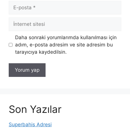
E-
posta
İnternet
sitesi
Daha sonraki yorumlarımda kullanılması için
adım, e-posta adresim ve site adresim bu
tarayıcıya kaydedilsin.
Son Yazılar
Superbahis Adresi