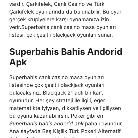
vardır. Çarkıfelek, Canlı Casino ve Türk
Çarkıfelek oyunlarında da bulunabilir. Bu oyun
gerçek krupiyelere karşı oynamanıza izin
verir.Superbahis canlı casino masa oyunları
listesi, çok çeşitli blackjack oyunları sunar.
Superbahis Bahis Andorid
Apk
Superbahis canlı casino masa oyunları
listesinde çok çeşitli blackjack oyunları
bulacaksınız. Blackjack 21 adlı bir kart
oyunudur. Her şey strateji ile ilgili, eğer
matematikte iyiysen, dikkatliysen ve ilgiliysen
bu oyunu kazanabilirsin. Poker gibi en
Superbahis bahis andorid apk
pahalı oyundur.
Ana sayfada Beş Kişilik Türk Pokeri Alternatif