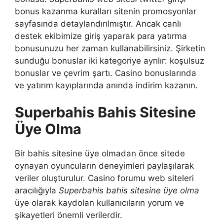
bonus kazanma kuralları sitenin promosyonlar
sayfasında detaylandırılmıştır. Ancak canlı
destek ekibimize giriş yaparak para yatırma
bonusunuzu her zaman kullanabilirsiniz. Şirketin
sunduğu bonuslar iki kategoriye ayrılır: koşulsuz
bonuslar ve çevrim şartı. Casino bonuslarında
ve yatırım kayıplarında anında indirim kazanın.
Superbahis Bahis Sitesine
Üye Olma
Bir bahis sitesine üye olmadan önce sitede
oynayan oyuncuların deneyimleri paylaşılarak
veriler oluşturulur. Casino forumu web siteleri
aracılığıyla
Superbahis bahis sitesine üye olma
üye olarak kaydolan kullanıcıların yorum ve
şikayetleri önemli verilerdir.