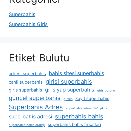
Superbahis
Superbahis Giriş
Etiket Bulutu
bahis sitesi superbahis
adresi superbahis
girisi superbahis
canli superbahis
giris yap superbahis
giris superbahis
giriş butonu
güncel superbahis
kayit superbahis
güven
Superbahis Adres
superbahis adres değişiklik
superbahis bahis
superbahis adresi
superbahis bahis fırsatları
superbahis bahis aralığı