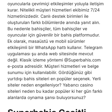
oyuncularla çevrimiçi etkileşimler yoluyla iletişim
kurar. Nitelikli müşteri hizmetleri ekibimiz 7/24
hizmetinizdedir. Canlı destek birimleri ile
oluşturulan farklı bölümlerde anında yanıt alın.
Bu nedenle bahisçiler, tüm bahisçiler ve
oyuncular için güvenilir bir bahis platformudur.
Ek olarak, masaüstü ve mobil sürümler
etkileşimli bir WhatsApp hattı kullanır. Telegram
uygulaması şu anda web sitesinde mevcut
değil. Klasik izleme yöntemi @Superbahis.com
e-posta adresidir. Müşteri hizmetleri ve belge
sunumu için kullanılabilir. Gördüğünüz gibi
yurtdışı bahis siteleri en popüler seçenek. Yerli
siteler neden engelleniyor? Yabancı casino
siteleri neden bu kadar popüler ki her gün farklı
alanlarda oynama şansı buluyorsunuz?