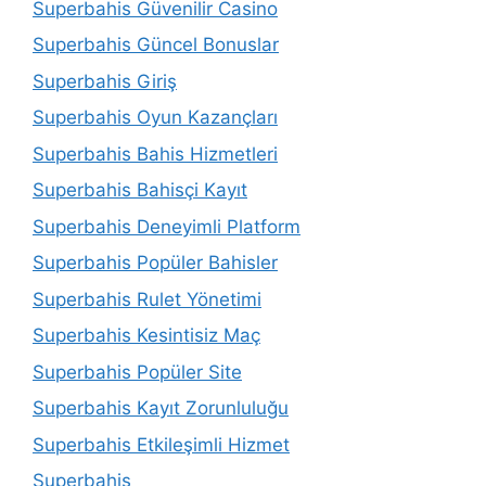
Superbahis Güvenilir Casino
Superbahis Güncel Bonuslar
Superbahis Giriş
Superbahis Oyun Kazançları
Superbahis Bahis Hizmetleri
Superbahis Bahisçi Kayıt
Superbahis Deneyimli Platform
Superbahis Popüler Bahisler
Superbahis Rulet Yönetimi
Superbahis Kesintisiz Maç
Superbahis Popüler Site
Superbahis Kayıt Zorunluluğu
Superbahis Etkileşimli Hizmet
Superbahis