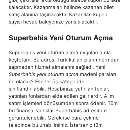
kalacaktır. Kazanmaları halinde kazanan bilet
satış alanına taşınacaktır. Kazanılan kupon
sayısı hesap bakiyenize yansıtılacaktır.
Superbahis Yeni Oturum Açma
Superbahis yeni oturum açma uygulamamla
keşfettim. Bu adres, Türk kullanıcıların normdan
sapmadan hizmet almalarını sağladı. Yeni
Superbahis yeni oturum açma
madeni paraları
ne olacak? Eserler üç kategoride
sınıflandırılabilir. Hesabınıza yatırılan fonlar,
yatırılan fonlardan elde edilen gelirlerdir. Alım
satım işlemleri dönüşümden sonra ödenir. Tüm
bu finansal varlıklar Superbahis adresinde
görüntülenebilir. Gerekirse para çekme
talebinde bulunabilirsiniz. İsterseniz tüm