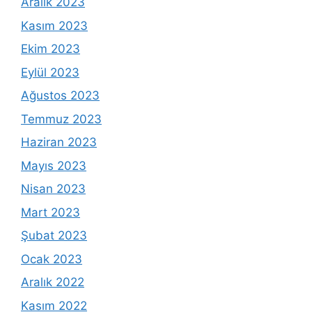
Aralık 2023
Kasım 2023
Ekim 2023
Eylül 2023
Ağustos 2023
Temmuz 2023
Haziran 2023
Mayıs 2023
Nisan 2023
Mart 2023
Şubat 2023
Ocak 2023
Aralık 2022
Kasım 2022