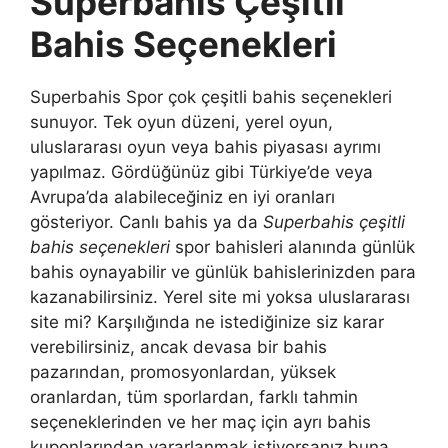
Superbahis Çeşitli
Bahis Seçenekleri
Superbahis Spor çok çeşitli bahis seçenekleri
sunuyor. Tek oyun düzeni, yerel oyun,
uluslararası oyun veya bahis piyasası ayrımı
yapılmaz. Gördüğünüz gibi Türkiye’de veya
Avrupa’da alabileceğiniz en iyi oranları
gösteriyor. Canlı bahis ya da
Superbahis çeşitli
bahis seçenekleri
spor bahisleri alanında günlük
bahis oynayabilir ve günlük bahislerinizden para
kazanabilirsiniz. Yerel site mi yoksa uluslararası
site mi? Karşılığında ne istediğinize siz karar
verebilirsiniz, ancak devasa bir bahis
pazarından, promosyonlardan, yüksek
oranlardan, tüm sporlardan, farklı tahmin
seçeneklerinden ve her maç için ayrı bahis
kuponlarından yararlanmak istiyorsanız buna