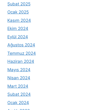
Şubat 2025
Ocak 2025
Kasım 2024
Ekim 2024
Eylül 2024
Ağustos 2024
Temmuz 2024
Haziran 2024
Mayıs 2024
Nisan 2024
Mart 2024
Şubat 2024
Ocak 2024