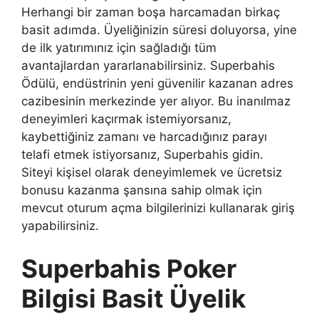
Herhangi bir zaman boşa harcamadan birkaç
basit adımda. Üyeliğinizin süresi doluyorsa, yine
de ilk yatırımınız için sağladığı tüm
avantajlardan yararlanabilirsiniz. Superbahis
Ödülü, endüstrinin yeni güvenilir kazanan adres
cazibesinin merkezinde yer alıyor. Bu inanılmaz
deneyimleri kaçırmak istemiyorsanız,
kaybettiğiniz zamanı ve harcadığınız parayı
telafi etmek istiyorsanız, Superbahis gidin.
Siteyi kişisel olarak deneyimlemek ve ücretsiz
bonusu kazanma şansına sahip olmak için
mevcut oturum açma bilgilerinizi kullanarak giriş
yapabilirsiniz.
Superbahis Poker
Bilgisi Basit Üyelik