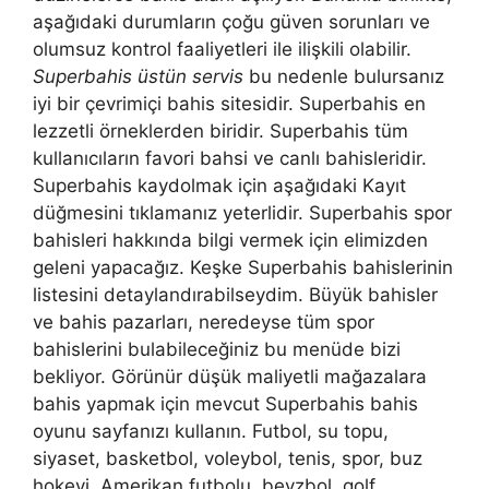
aşağıdaki durumların çoğu güven sorunları ve
olumsuz kontrol faaliyetleri ile ilişkili olabilir.
Superbahis üstün servis
bu nedenle bulursanız
iyi bir çevrimiçi bahis sitesidir. Superbahis en
lezzetli örneklerden biridir. Superbahis tüm
kullanıcıların favori bahsi ve canlı bahisleridir.
Superbahis kaydolmak için aşağıdaki Kayıt
düğmesini tıklamanız yeterlidir. Superbahis spor
bahisleri hakkında bilgi vermek için elimizden
geleni yapacağız. Keşke Superbahis bahislerinin
listesini detaylandırabilseydim. Büyük bahisler
ve bahis pazarları, neredeyse tüm spor
bahislerini bulabileceğiniz bu menüde bizi
bekliyor. Görünür düşük maliyetli mağazalara
bahis yapmak için mevcut Superbahis bahis
oyunu sayfanızı kullanın. Futbol, ​​su topu,
siyaset, basketbol, ​​voleybol, tenis, spor, buz
hokeyi, Amerikan futbolu, beyzbol, golf,