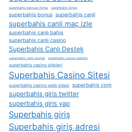
superbahis başvuru formu
superbahis bingo
superbahis bonus
superbahis canli
superbahis canli maç izle
superbahis canlı bahis
superbahis canlı casino
Superbahis Canlı Destek
superbahis canlı sporlar
superbahis casino sektörü
superbahis casino siteleri
Superbahis Casino Sitesi
superbahis com
superbahis casino web sitesi
superbahis giris twitter
superbahis giris yap
Superbahis giriş
Superbahis giriş adresi