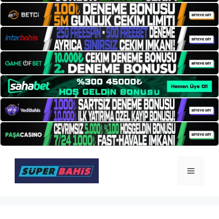
İçeriğe
atla
Menü