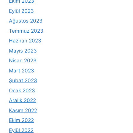
Ekim 2023
Eylül 2023
Ağustos 2023
Temmuz 2023
Haziran 2023
Mayıs 2023
Nisan 2023
Mart 2023
Şubat 2023
Ocak 2023
Aralık 2022
Kasım 2022
Ekim 2022
Eylül 2022