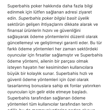
Superbahis poker hakkında daha fazla bilgi
edinmek için lütfen sağlanan adresi ziyaret
edin.
Superbahis poker bilgisi basit üyelik
sektörün gelişen ihtiyaçlarını dikkate alarak ve
finansal ürünlerin hızını ve güvenliğini
sağlayarak ödeme yöntemlerini düzenli olarak
güncellemeyi ve geliştirmeyi garanti eder. Bu tür
farklı ödeme yöntemleri her zaman sektördeki
oyuncular için fırsatlar sağlamıştır ve Superbahis
ödeme yöntemi, ailenin bir parçası olmak
isteyen hayatın her kesiminden kullanıcılara
büyük bir kolaylık sunar. Superbahis hızlı ve
güvenli ödeme yöntemleri için özel olarak
tasarlanmış bonuslara sahip ek fonlar yatırırken
oyuncuları için gelir elde etmeye başladı.
Superbahis tarafından sağlanan ödeme
yöntemleri tüm kullanıcılar tarafından tercih