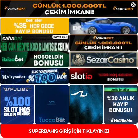
×
SUPERBAHIS GİRİŞ İÇİN TIKLAYINIZ!