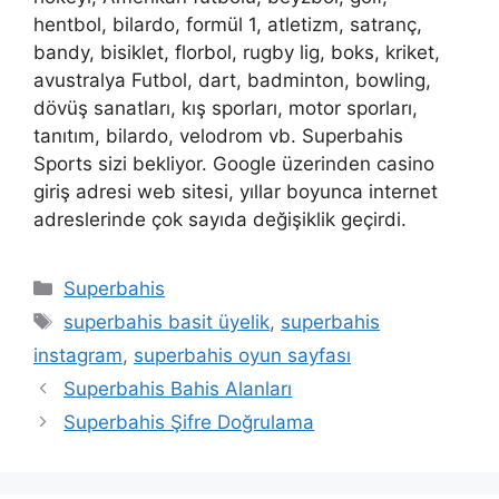
hentbol, ​​bilardo, formül 1, atletizm, satranç,
bandy, bisiklet, florbol, rugby lig, boks, kriket,
avustralya Futbol, ​​dart, badminton, bowling,
dövüş sanatları, kış sporları, motor sporları,
tanıtım, bilardo, velodrom vb. Superbahis
Sports sizi bekliyor. Google üzerinden casino
giriş adresi web sitesi, yıllar boyunca internet
adreslerinde çok sayıda değişiklik geçirdi.
Kategoriler
Superbahis
Etiketler
superbahis basit üyelik
,
superbahis
instagram
,
superbahis oyun sayfası
Superbahis Bahis Alanları
Superbahis Şifre Doğrulama