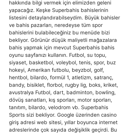
hakkında bilgi vermek için elimizden geleni
yapacağız. Keşke Superbahis bahislerinin
listesini detaylandırabilseydim. Büyük bahisler
ve bahis pazarları, neredeyse tüm spor
bahislerini bulabileceğiniz bu menüde bizi
bekliyor. Görünür düşük maliyetli mağazalara
bahis yapmak için mevcut Superbahis bahis
oyunu sayfanızı kullanın. Futbol, ​​su topu,
siyaset, basketbol, ​​voleybol, tenis, spor, buz
hokeyi, Amerikan futbolu, beyzbol, golf,
hentbol, ​​bilardo, formül 1, atletizm, satranç,
bandy, bisiklet, florbol, rugby lig, boks, kriket,
avustralya Futbol, ​​dart, badminton, bowling,
dövüş sanatları, kış sporları, motor sporları,
tanıtım, bilardo, velodrom vb. Superbahis
Sports sizi bekliyor. Google üzerinden casino
giriş adresi web sitesi, yıllar boyunca internet
adreslerinde çok sayıda değişiklik geçirdi. Bu