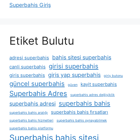
Superbahis Giriş
Etiket Bulutu
bahis sitesi superbahis
adresi superbahis
girisi superbahis
canli superbahis
giris yap superbahis
giris superbahis
giriş butonu
güncel superbahis
kayit superbahis
güven
Superbahis Adres
superbahis adres değişiklik
superbahis bahis
superbahis adresi
superbahis bahis fırsatları
superbahis bahis aralığı
superbahis bahis hizmetleri
superbahis bahis oynayabilmek
superbahis bahis platformu
Superbahis bahis sitesi