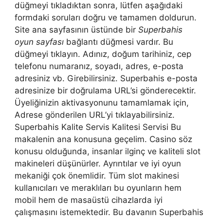
düğmeyi tıkladıktan sonra, lütfen aşağıdaki
formdaki soruları doğru ve tamamen doldurun.
Site ana sayfasının üstünde bir
Superbahis
oyun sayfası
bağlantı düğmesi vardır. Bu
düğmeyi tıklayın. Adınız, doğum tarihiniz, cep
telefonu numaranız, soyadı, adres, e-posta
adresiniz vb. Girebilirsiniz. Superbahis e-posta
adresinize bir doğrulama URL’si gönderecektir.
Üyeliğinizin aktivasyonunu tamamlamak için,
Adrese gönderilen URL’yi tıklayabilirsiniz.
Superbahis Kalite Servis Kalitesi Servisi Bu
makalenin ana konusuna geçelim. Casino söz
konusu olduğunda, insanlar ilginç ve kaliteli slot
makineleri düşünürler. Ayrıntılar ve iyi oyun
mekaniği çok önemlidir. Tüm slot makinesi
kullanıcıları ve meraklıları bu oyunların hem
mobil hem de masaüstü cihazlarda iyi
çalışmasını istemektedir. Bu davanın Superbahis