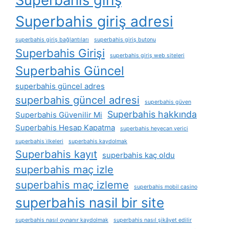
Superbahis giriş adresi
superbahis giriş bağlantıları
superbahis giriş butonu
Superbahis Girişi
superbahis giriş web siteleri
Superbahis Güncel
superbahis güncel adres
superbahis güncel adresi
superbahis güven
Superbahis hakkında
Superbahis Güvenilir Mi
Superbahis Hesap Kapatma
superbahis heyecan verici
superbahis i̇lkeleri
superbahis kaydolmak
Superbahis kayıt
superbahis kaç oldu
superbahis maç izle
superbahis maç izleme
superbahis mobil casino
superbahis nasil bir site
superbahis nasıl oynanır kaydolmak
superbahis nasıl şikâyet edilir