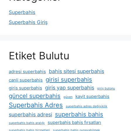
Superbahis
Superbahis Giriş
Etiket Bulutu
bahis sitesi superbahis
adresi superbahis
girisi superbahis
canli superbahis
giris yap superbahis
giris superbahis
giriş butonu
güncel superbahis
kayit superbahis
güven
Superbahis Adres
superbahis adres değişiklik
superbahis bahis
superbahis adresi
superbahis bahis fırsatları
superbahis bahis aralığı
superbahis bahis hizmetleri
superbahis bahis oynayabilmek