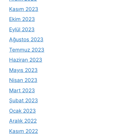
Kasım 2023
Ekim 2023
Eylül 2023
Ağustos 2023
Temmuz 2023
Haziran 2023
Mayıs 2023
Nisan 2023
Mart 2023
Şubat 2023
Ocak 2023
Aralık 2022
Kasım 2022