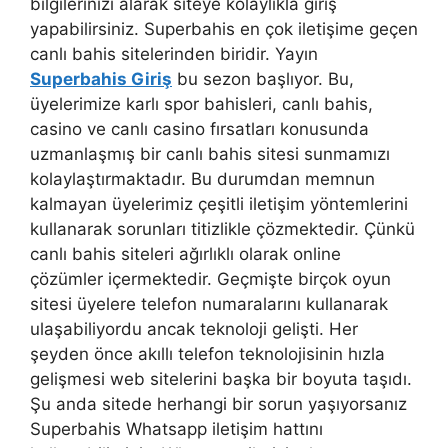
bilgilerinizi alarak siteye kolaylıkla giriş
yapabilirsiniz. Superbahis en çok iletişime geçen
canlı bahis sitelerinden biridir. Yayın
Superbahis Giriş
bu sezon başlıyor. Bu,
üyelerimize karlı spor bahisleri, canlı bahis,
casino ve canlı casino fırsatları konusunda
uzmanlaşmış bir canlı bahis sitesi sunmamızı
kolaylaştırmaktadır. Bu durumdan memnun
kalmayan üyelerimiz çeşitli iletişim yöntemlerini
kullanarak sorunları titizlikle çözmektedir. Çünkü
canlı bahis siteleri ağırlıklı olarak online
çözümler içermektedir. Geçmişte birçok oyun
sitesi üyelere telefon numaralarını kullanarak
ulaşabiliyordu ancak teknoloji gelişti. Her
şeyden önce akıllı telefon teknolojisinin hızla
gelişmesi web sitelerini başka bir boyuta taşıdı.
Şu anda sitede herhangi bir sorun yaşıyorsanız
Superbahis Whatsapp iletişim hattını