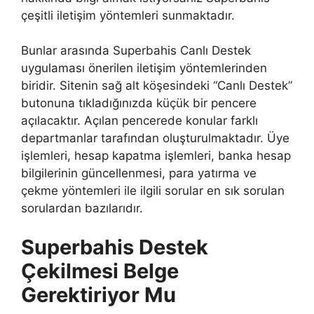
çeşitli iletişim yöntemleri sunmaktadır.
Bunlar arasında Superbahis Canlı Destek
uygulaması önerilen iletişim yöntemlerinden
biridir. Sitenin sağ alt köşesindeki “Canlı Destek”
butonuna tıkladığınızda küçük bir pencere
açılacaktır. Açılan pencerede konular farklı
departmanlar tarafından oluşturulmaktadır. Üye
işlemleri, hesap kapatma işlemleri, banka hesap
bilgilerinin güncellenmesi, para yatırma ve
çekme yöntemleri ile ilgili sorular en sık sorulan
sorulardan bazılarıdır.
Superbahis Destek
Çekilmesi Belge
Gerektiriyor Mu