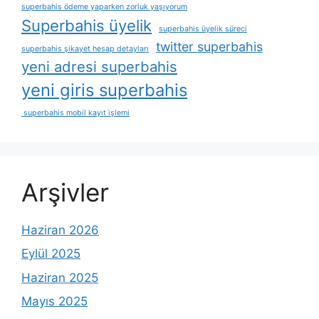
superbahis ödeme yaparken zorluk yaşıyorum
Superbahis üyelik
superbahis üyelik süreci
twitter superbahis
superbahis şikayet hesap detayları
yeni adresi superbahis
yeni giris superbahis
superbahis mobil kayıt i̇şlemi
Arşivler
Haziran 2026
Eylül 2025
Haziran 2025
Mayıs 2025