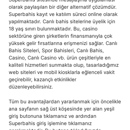
olarak paylaşılan bir diğer alternatif çözümdür.
Superbahis kayıt ve katılım süreci online olarak
yapılmaktadır. Canlı bahis sitelerine üyelik için
18 yaş sınırı bulunmaktadır. Bu, casino
sektörüne giren şirketlerin finansmanıyla çok
yüksek gelir fırsatlarına erişmenizi sağlar. Canlı
Bahis Siteleri, Spor Bahisleri, Canlı Bahis,
Casino, Canlı Casino vb. ürün çeşitleriyle en
kaliteli hizmetleri sunmakta olup, tasarladığımız
web siteleri ve mobil kiosklarla eğlenceli vakit
geçirebilir, kazançlı etkinlikler
düzenleyebilirsiniz.
Tüm bu avantajlardan yararlanmak için öncelikle
ana sayfanın sağ üst köşesinde yer alan yeşil
giriş butonuna tıklamanız ve ardından
Superbahis giriş işlemine tıklamanız