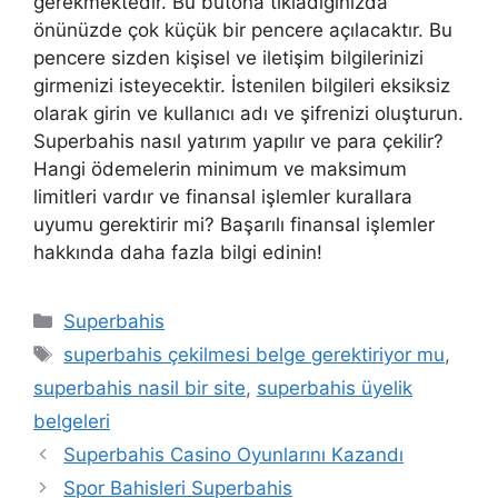
gerekmektedir. Bu butona tıkladığınızda
önünüzde çok küçük bir pencere açılacaktır. Bu
pencere sizden kişisel ve iletişim bilgilerinizi
girmenizi isteyecektir. İstenilen bilgileri eksiksiz
olarak girin ve kullanıcı adı ve şifrenizi oluşturun.
Superbahis nasıl yatırım yapılır ve para çekilir?
Hangi ödemelerin minimum ve maksimum
limitleri vardır ve finansal işlemler kurallara
uyumu gerektirir mi? Başarılı finansal işlemler
hakkında daha fazla bilgi edinin!
Kategoriler
Superbahis
Etiketler
superbahis çekilmesi belge gerektiriyor mu
,
superbahis nasil bir site
,
superbahis üyelik
belgeleri
Superbahis Casino Oyunlarını Kazandı
Spor Bahisleri Superbahis