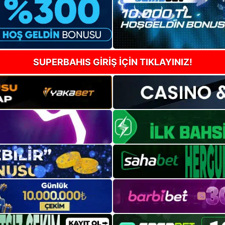
SUPERBAHIS GİRİŞ İÇİN TIKLAYINIZ!