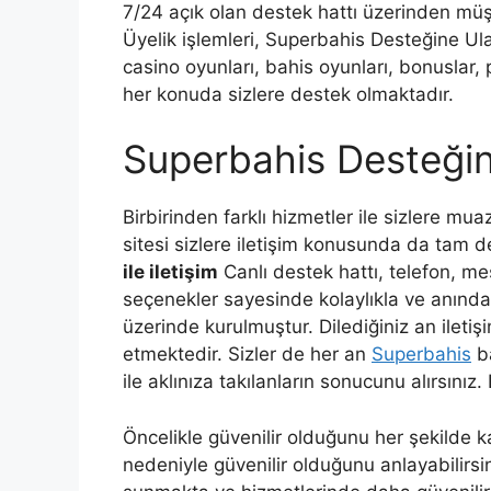
7/24 açık olan destek hattı üzerinden müşte
Üyelik işlemleri, Superbahis Desteğine Ulaş
casino oyunları, bahis oyunları, bonuslar, 
her konuda sizlere destek olmaktadır.
Superbahis Desteğine
Birbirinden farklı hizmetler ile sizlere m
sitesi sizlere iletişim konusunda da tam 
ile iletişim
Canlı destek hattı, telefon, me
seçenekler sayesinde kolaylıkla ve anında i
üzerinde kurulmuştur. Dilediğiniz an ilet
etmektedir. Sizler de her an
Superbahis
ba
ile aklınıza takılanların sonucunu alırsınız
Öncelikle güvenilir olduğunu her şekilde k
nedeniyle güvenilir olduğunu anlayabilirsi