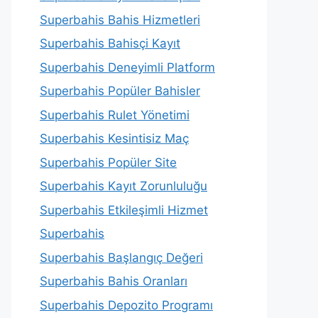
Superbahis Bahis Hizmetleri
Superbahis Bahisçi Kayıt
Superbahis Deneyimli Platform
Superbahis Popüler Bahisler
Superbahis Rulet Yönetimi
Superbahis Kesintisiz Maç
Superbahis Popüler Site
Superbahis Kayıt Zorunluluğu
Superbahis Etkileşimli Hizmet
Superbahis
Superbahis Başlangıç Değeri
Superbahis Bahis Oranları
Superbahis Depozito Programı