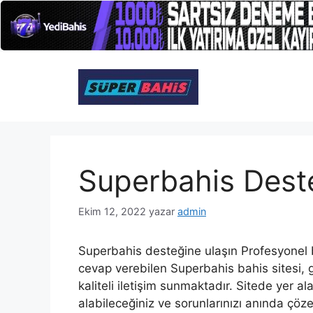
İçeriğe
atla
Superbahis Dest
Ekim 12, 2022
yazar
admin
Superbahis desteğine ulaşın Profesyonel bi
cevap verebilen Superbahis bahis sitesi, g
kaliteli iletişim sunmaktadır. Sitede yer ala
alabileceğiniz ve sorunlarınızı anında çöz