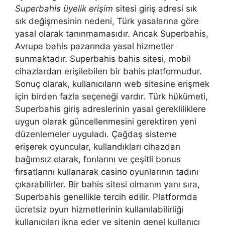
Superbahis üyelik erişim
sitesi giriş adresi sık
sık değişmesinin nedeni, Türk yasalarına göre
yasal olarak tanınmamasıdır. Ancak Superbahis,
Avrupa bahis pazarında yasal hizmetler
sunmaktadır. Superbahis bahis sitesi, mobil
cihazlardan erişilebilen bir bahis platformudur.
Sonuç olarak, kullanıcıların web sitesine erişmek
için birden fazla seçeneği vardır. Türk hükümeti,
Superbahis giriş adreslerinin yasal gerekliliklere
uygun olarak güncellenmesini gerektiren yeni
düzenlemeler uyguladı. Çağdaş sisteme
erişerek oyuncular, kullandıkları cihazdan
bağımsız olarak, fonlarını ve çeşitli bonus
fırsatlarını kullanarak casino oyunlarının tadını
çıkarabilirler. Bir bahis sitesi olmanın yanı sıra,
Superbahis genellikle tercih edilir. Platformda
ücretsiz oyun hizmetlerinin kullanılabilirliği
kullanıcıları ikna eder ve sitenin genel kullanıcı