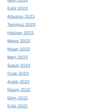
Ekim 2023
Eylül 2023
Ağustos 2023
Temmuz 2023
Haziran 2023
Mayıs 2023
Nisan 2023
Mart 2023
Şubat 2023
Ocak 2023
Aralık 2022
Kasım 2022
Ekim 2022
Eylül 2022