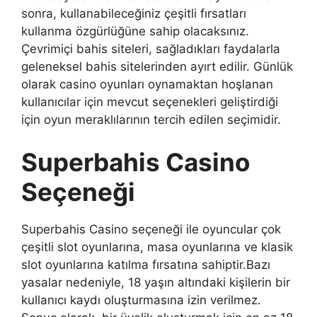
sonra, kullanabileceğiniz çeşitli fırsatları
kullanma özgürlüğüne sahip olacaksınız.
Çevrimiçi bahis siteleri, sağladıkları faydalarla
geleneksel bahis sitelerinden ayırt edilir. Günlük
olarak casino oyunları oynamaktan hoşlanan
kullanıcılar için mevcut seçenekleri geliştirdiği
için oyun meraklılarının tercih edilen seçimidir.
Superbahis Casino
Seçeneği
Superbahis Casino seçeneği ile oyuncular çok
çeşitli slot oyunlarına, masa oyunlarına ve klasik
slot oyunlarına katılma fırsatına sahiptir.Bazı
yasalar nedeniyle, 18 yaşın altındaki kişilerin bir
kullanıcı kaydı oluşturmasına izin verilmez.