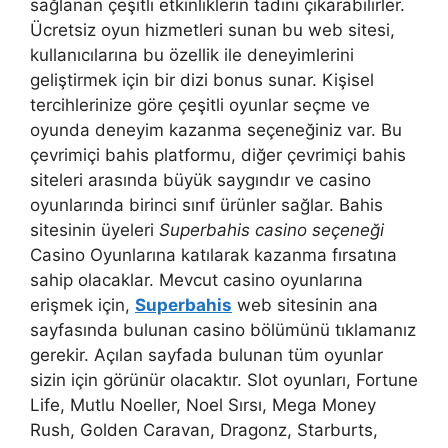
sağlanan çeşitli etkinliklerin tadını çıkarabilirler.
Ücretsiz oyun hizmetleri sunan bu web sitesi,
kullanıcılarına bu özellik ile deneyimlerini
geliştirmek için bir dizi bonus sunar. Kişisel
tercihlerinize göre çeşitli oyunlar seçme ve
oyunda deneyim kazanma seçeneğiniz var. Bu
çevrimiçi bahis platformu, diğer çevrimiçi bahis
siteleri arasında büyük saygındır ve casino
oyunlarında birinci sınıf ürünler sağlar. Bahis
sitesinin üyeleri
Superbahis casino seçeneği
Casino Oyunlarına katılarak kazanma fırsatına
sahip olacaklar. Mevcut casino oyunlarına
erişmek için,
Superbahis
web sitesinin ana
sayfasında bulunan casino bölümünü tıklamanız
gerekir. Açılan sayfada bulunan tüm oyunlar
sizin için görünür olacaktır. Slot oyunları, Fortune
Life, Mutlu Noeller, Noel Sırsı, Mega Money
Rush, Golden Caravan, Dragonz, Starburts,