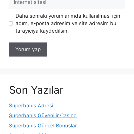
sitesi
Daha sonraki yorumlarımda kullanılması için
adım, e-posta adresim ve site adresim bu
tarayıcıya kaydedilsin.
Son Yazılar
Superbahis Adresi
Superbahis Güvenilir Casino
Superbahis Güncel Bonuslar