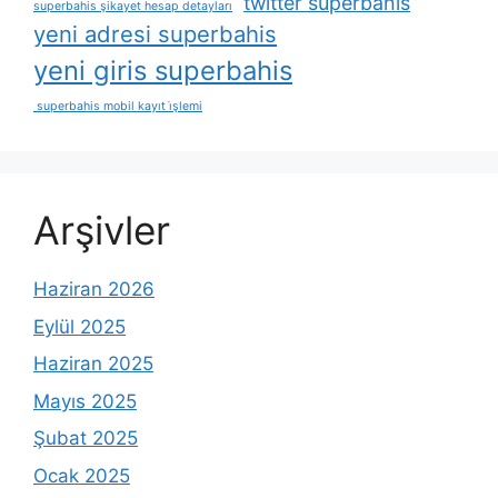
twitter superbahis
superbahis şikayet hesap detayları
yeni adresi superbahis
yeni giris superbahis
superbahis mobil kayıt i̇şlemi
Arşivler
Haziran 2026
Eylül 2025
Haziran 2025
Mayıs 2025
Şubat 2025
Ocak 2025