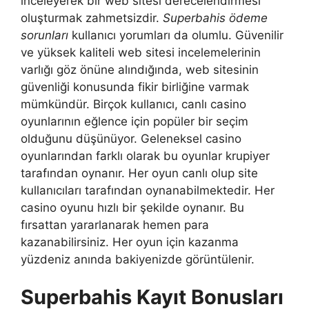
inceleyerek bir web sitesi derecelendirmesi
oluşturmak zahmetsizdir.
Superbahis ödeme
sorunları
kullanıcı yorumları da olumlu. Güvenilir
ve yüksek kaliteli web sitesi incelemelerinin
varlığı göz önüne alındığında, web sitesinin
güvenliği konusunda fikir birliğine varmak
mümkündür. Birçok kullanıcı, canlı casino
oyunlarının eğlence için popüler bir seçim
olduğunu düşünüyor. Geleneksel casino
oyunlarından farklı olarak bu oyunlar krupiyer
tarafından oynanır. Her oyun canlı olup site
kullanıcıları tarafından oynanabilmektedir. Her
casino oyunu hızlı bir şekilde oynanır. Bu
fırsattan yararlanarak hemen para
kazanabilirsiniz. Her oyun için kazanma
yüzdeniz anında bakiyenizde görüntülenir.
Superbahis Kayıt Bonusları