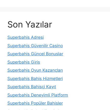
Son Yazılar
Superbahis Adresi
Superbahis Güvenilir Casino
Superbahis Güncel Bonuslar
Superbahis Giriş
Superbahis Oyun Kazançları
Superbahis Bahis Hizmetleri
Superbahis Bahisçi Kayıt
Superbahis Deneyimli Platform
Superbahis Popüler Bahisler