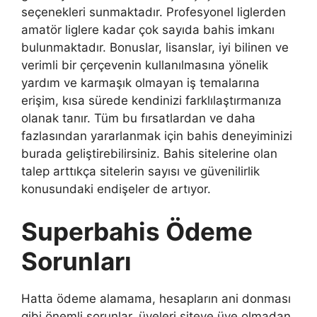
seçenekleri sunmaktadır. Profesyonel liglerden
amatör liglere kadar çok sayıda bahis imkanı
bulunmaktadır. Bonuslar, lisanslar, iyi bilinen ve
verimli bir çerçevenin kullanılmasına yönelik
yardım ve karmaşık olmayan iş temalarına
erişim, kısa sürede kendinizi farklılaştırmanıza
olanak tanır. Tüm bu fırsatlardan ve daha
fazlasından yararlanmak için bahis deneyiminizi
burada geliştirebilirsiniz. Bahis sitelerine olan
talep arttıkça sitelerin sayısı ve güvenilirlik
konusundaki endişeler de artıyor.
Superbahis Ödeme
Sorunları
Hatta ödeme alamama, hesapların ani donması
gibi önemli sorunlar, üyeleri siteye üye olmadan