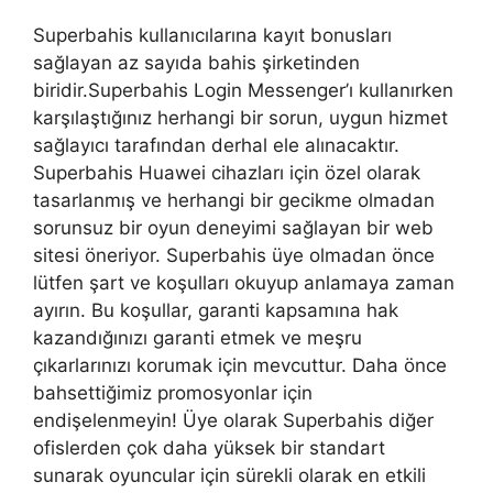
Superbahis kullanıcılarına kayıt bonusları
sağlayan az sayıda bahis şirketinden
biridir.Superbahis Login Messenger’ı kullanırken
karşılaştığınız herhangi bir sorun, uygun hizmet
sağlayıcı tarafından derhal ele alınacaktır.
Superbahis Huawei cihazları için özel olarak
tasarlanmış ve herhangi bir gecikme olmadan
sorunsuz bir oyun deneyimi sağlayan bir web
sitesi öneriyor. Superbahis üye olmadan önce
lütfen şart ve koşulları okuyup anlamaya zaman
ayırın. Bu koşullar, garanti kapsamına hak
kazandığınızı garanti etmek ve meşru
çıkarlarınızı korumak için mevcuttur. Daha önce
bahsettiğimiz promosyonlar için
endişelenmeyin! Üye olarak Superbahis diğer
ofislerden çok daha yüksek bir standart
sunarak oyuncular için sürekli olarak en etkili