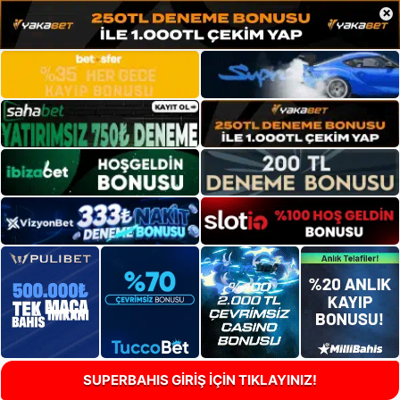
×
SUPERBAHIS GİRİŞ İÇİN TIKLAYINIZ!