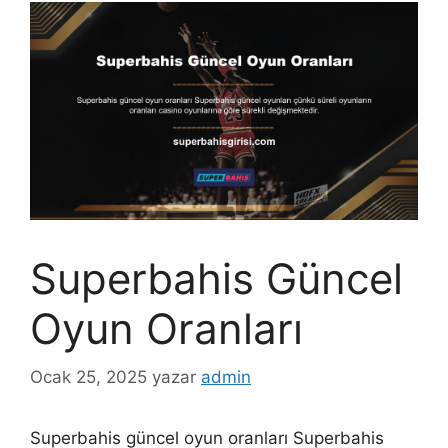
Superbahis Güncel
Oyun Oranları
Ocak 25, 2025
yazar
admin
Superbahis güncel oyun oranları Superbahis