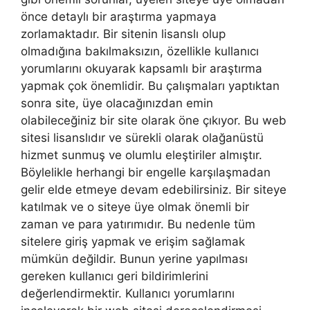
önce detaylı bir araştırma yapmaya
zorlamaktadır. Bir sitenin lisanslı olup
olmadığına bakılmaksızın, özellikle kullanıcı
yorumlarını okuyarak kapsamlı bir araştırma
yapmak çok önemlidir. Bu çalışmaları yaptıktan
sonra site, üye olacağınızdan emin
olabileceğiniz bir site olarak öne çıkıyor. Bu web
sitesi lisanslıdır ve sürekli olarak olağanüstü
hizmet sunmuş ve olumlu eleştiriler almıştır.
Böylelikle herhangi bir engelle karşılaşmadan
gelir elde etmeye devam edebilirsiniz. Bir siteye
katılmak ve o siteye üye olmak önemli bir
zaman ve para yatırımıdır. Bu nedenle tüm
sitelere giriş yapmak ve erişim sağlamak
mümkün değildir. Bunun yerine yapılması
gereken kullanıcı geri bildirimlerini
değerlendirmektir. Kullanıcı yorumlarını