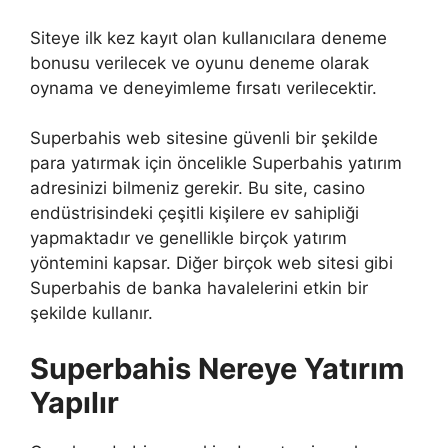
Siteye ilk kez kayıt olan kullanıcılara deneme
bonusu verilecek ve oyunu deneme olarak
oynama ve deneyimleme fırsatı verilecektir.
Superbahis web sitesine güvenli bir şekilde
para yatırmak için öncelikle Superbahis yatırım
adresinizi bilmeniz gerekir. Bu site, casino
endüstrisindeki çeşitli kişilere ev sahipliği
yapmaktadır ve genellikle birçok yatırım
yöntemini kapsar. Diğer birçok web sitesi gibi
Superbahis de banka havalelerini etkin bir
şekilde kullanır.
Superbahis Nereye Yatırım
Yapılır