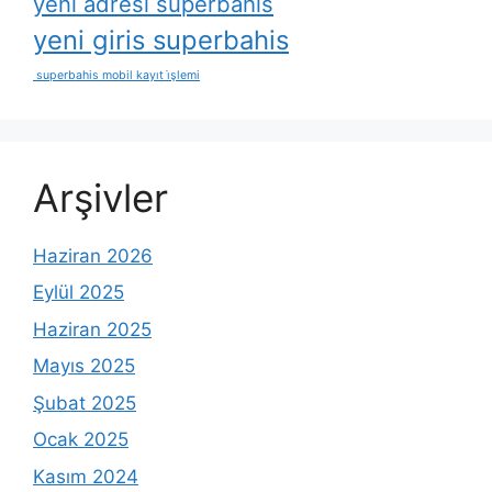
yeni adresi superbahis
yeni giris superbahis
superbahis mobil kayıt i̇şlemi
Arşivler
Haziran 2026
Eylül 2025
Haziran 2025
Mayıs 2025
Şubat 2025
Ocak 2025
Kasım 2024