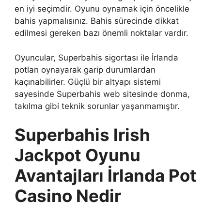
en iyi seçimdir. Oyunu oynamak için öncelikle
bahis yapmalısınız. Bahis sürecinde dikkat
edilmesi gereken bazı önemli noktalar vardır.
Oyuncular, Superbahis sigortası ile İrlanda
potları oynayarak garip durumlardan
kaçınabilirler. Güçlü bir altyapı sistemi
sayesinde Superbahis web sitesinde donma,
takılma gibi teknik sorunlar yaşanmamıştır.
Superbahis Irish
Jackpot Oyunu
Avantajları İrlanda Pot
Casino Nedir