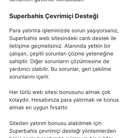
Superbahis Çevrimiçi Desteği
Para yatırma işleminizde sorun yaşıyorsanız,
Superbahis web sitesindeki canlı destek ile
iletişime geçmelisiniz. Alanında yetkin bir
çalışan, çeşitli sorunları çözme yeteneğine
sahiptir. Diğer sorunların çözülmesine de
yardımcı olabilir. Bu sorunlar, geri çekilme
sorunlarını içerir.
Her türlü web sitesi bonusunu almak çok
kolaydır. Hesabınıza para yatırmak ve bonus
almak en uygun fırsattır.
Siteden yatırım bonusu alabilmek için
Superbahis çevrimiçi desteği
yöntemlerden