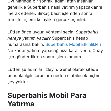
Oyunlarında bir sonraki adımı atan insanlar
genellikle Superbahis nasıl yatırım yapacaklarını
merak ederler. Birkaç basit işlemden sonra
transfer işlemi kolaylıkla gerçekleştirilebilir.
Lütfen önce uygun yöntemi seçin.
Superbahis
nereye yatırım yapılır?
Superbahis hesap
numarasına bakın.
Superbahis Mobil Etkinlikleri
Ne kadar yatırım yapacağınıza karar verin. Onay
için gönderdikten sonra işlem tamam.
Lütfen şu adımları izleyin: Genel olarak sitede
bununla ilgili sorunlara neden olabilecek hiçbir
şey yoktur.
Superbahis Mobil Para
Yatırma