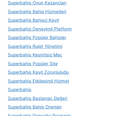
Superbahis Oyun Kazançları
Superbahis Bahis Hizmetleri
Superbahis Bahisçi Kayıt
Superbahis Deneyimli Platform
Superbahis Popüler Bahisler
Superbahis Rulet Yönetimi
Superbahis Kesintisiz Maç
Superbahis Popüler Site
Superbahis Kayıt Zorunluluğu
Superbahis Etkileşimli Hizmet
Superbahis
Superbahis Başlangıç Değeri
Superbahis Bahis Oranları
Superbahis Depozito Programı