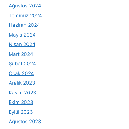
Ağustos 2024
Temmuz 2024
Haziran 2024
Mayıs 2024
Nisan 2024
Mart 2024
Şubat 2024
Ocak 2024
Aralık 2023
Kasım 2023
Ekim 2023
Eylül 2023
Ağustos 2023