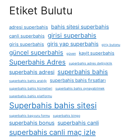
Etiket Bulutu
bahis sitesi superbahis
adresi superbahis
girisi superbahis
canli superbahis
giris yap superbahis
giris superbahis
giriş butonu
güncel superbahis
kayit superbahis
güven
Superbahis Adres
superbahis adres değişiklik
superbahis bahis
superbahis adresi
superbahis bahis fırsatları
superbahis bahis aralığı
superbahis bahis hizmetleri
superbahis bahis oynayabilmek
superbahis bahis platformu
Superbahis bahis sitesi
superbahis başvuru formu
superbahis bingo
superbahis bonus
superbahis canli
superbahis canli maç izle