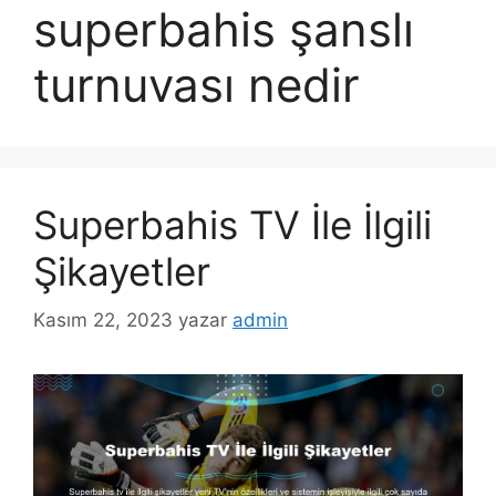
superbahis şanslı
turnuvası nedir
Superbahis TV İle İlgili
Şikayetler
Kasım 22, 2023
yazar
admin