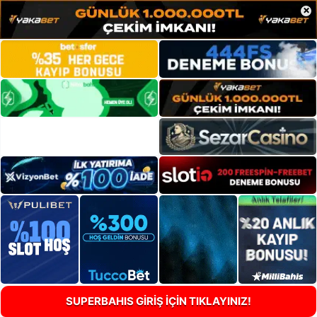
×
SUPERBAHIS GİRİŞ İÇİN TIKLAYINIZ!