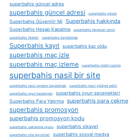
superbahis güncel adres
superbahis güncel adresi
superbahis güven
Superbahis hakkında
Superbahis Güvenilir Mi
Superbahis Hesap Kapatma
superbahis heyecan verici
superbahis i̇lkeleri
superbahis kaydolmak
Superbahis kayıt
superbahis kaç oldu
superbahis maç izle
superbahis maç izleme
superbahis mobil casino
superbahis nasil bir site
superbahis nasıl oynanır kaydolmak
superbahis nasıl şikâyet edilir
superbahis oyun seçenekleri
superbahis oyun kazançları
superbahis para çekme
Superbahis Para Yatırma
superbahis promosyon
superbahis promosyon kodu
superbahis sikayet
superbahis saklanma oyunu
superbahis sosyal medya
superbahis site ayrıntıları