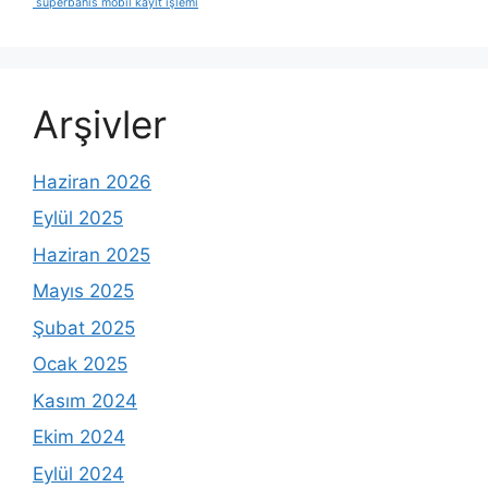
superbahis mobil kayıt i̇şlemi
Arşivler
Haziran 2026
Eylül 2025
Haziran 2025
Mayıs 2025
Şubat 2025
Ocak 2025
Kasım 2024
Ekim 2024
Eylül 2024