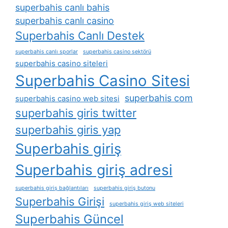
superbahis canlı bahis
superbahis canlı casino
Superbahis Canlı Destek
superbahis canlı sporlar
superbahis casino sektörü
superbahis casino siteleri
Superbahis Casino Sitesi
superbahis com
superbahis casino web sitesi
superbahis giris twitter
superbahis giris yap
Superbahis giriş
Superbahis giriş adresi
superbahis giriş bağlantıları
superbahis giriş butonu
Superbahis Girişi
superbahis giriş web siteleri
Superbahis Güncel