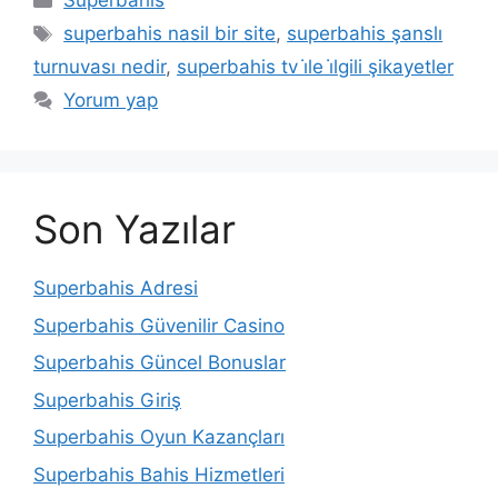
Superbahis
Etiketler
superbahis nasil bir site
,
superbahis şanslı
turnuvası nedir
,
superbahis tv i̇le i̇lgili şikayetler
Yorum yap
Son Yazılar
Superbahis Adresi
Superbahis Güvenilir Casino
Superbahis Güncel Bonuslar
Superbahis Giriş
Superbahis Oyun Kazançları
Superbahis Bahis Hizmetleri