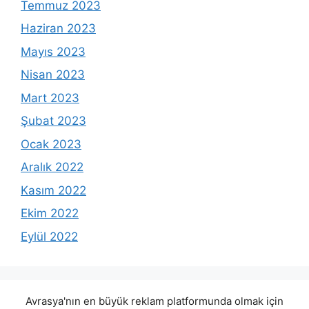
Temmuz 2023
Haziran 2023
Mayıs 2023
Nisan 2023
Mart 2023
Şubat 2023
Ocak 2023
Aralık 2022
Kasım 2022
Ekim 2022
Eylül 2022
Avrasya'nın en büyük reklam platformunda olmak için