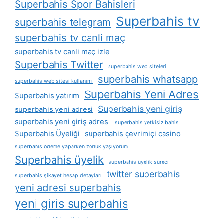
Superbahis Spor Bahisleri
Superbahis tv
superbahis telegram
superbahis tv canli maç
superbahis tv canli maç izle
Superbahis Twitter
superbahis web siteleri
superbahis whatsapp
superbahis web sitesi kullanımı
Superbahis Yeni Adres
Superbahis yatırım
Superbahis yeni giriş
superbahis yeni adresi
superbahis yeni giriş adresi
superbahis yetkisiz bahis
Superbahis Üyeliği
superbahis çevrimiçi casino
superbahis ödeme yaparken zorluk yaşıyorum
Superbahis üyelik
superbahis üyelik süreci
twitter superbahis
superbahis şikayet hesap detayları
yeni adresi superbahis
yeni giris superbahis