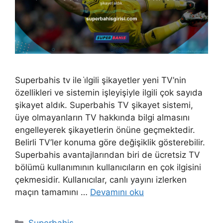
Superbahis tv ile i̇lgili şikayetler yeni TV’nin
özellikleri ve sistemin işleyişiyle ilgili çok sayıda
şikayet aldık. Superbahis TV şikayet sistemi,
üye olmayanların TV hakkında bilgi almasını
engelleyerek şikayetlerin önüne geçmektedir.
Belirli TV’ler konuma göre değişiklik gösterebilir.
Superbahis avantajlarından biri de ücretsiz TV
bölümü kullanımının kullanıcıların en çok ilgisini
çekmesidir. Kullanıcılar, canlı yayını izlerken
maçın tamamını …
Devamını oku
Kategoriler