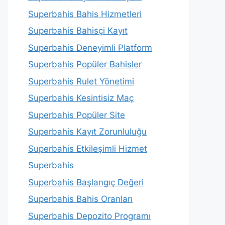
Superbahis Bahis Hizmetleri
Superbahis Bahisçi Kayıt
Superbahis Deneyimli Platform
Superbahis Popüler Bahisler
Superbahis Rulet Yönetimi
Superbahis Kesintisiz Maç
Superbahis Popüler Site
Superbahis Kayıt Zorunluluğu
Superbahis Etkileşimli Hizmet
Superbahis
Superbahis Başlangıç Değeri
Superbahis Bahis Oranları
Superbahis Depozito Programı