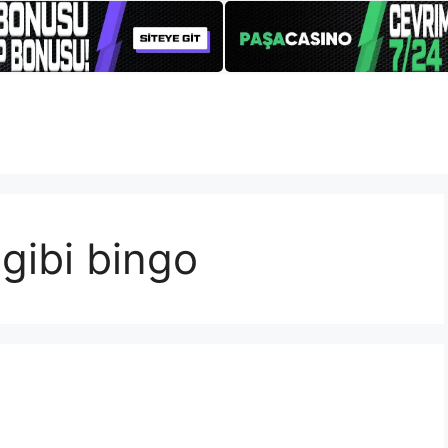
 gibi bingo