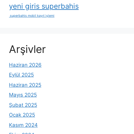
yeni giris superbahis
superbahis mobil kayıt i̇şlemi
Arşivler
Haziran 2026
Eylül 2025
Haziran 2025
Mayıs 2025
Şubat 2025
Ocak 2025
Kasım 2024