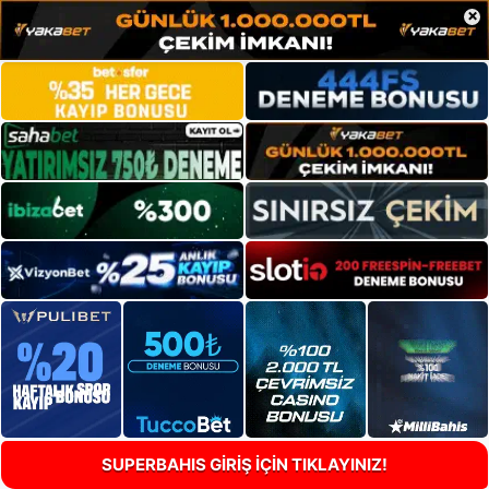
×
SUPERBAHIS GİRİŞ İÇİN TIKLAYINIZ!