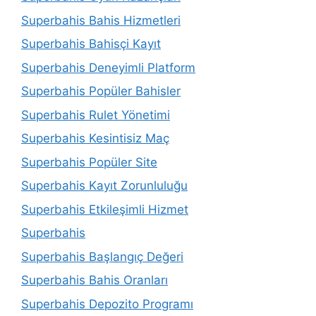
Superbahis Bahis Hizmetleri
Superbahis Bahisçi Kayıt
Superbahis Deneyimli Platform
Superbahis Popüler Bahisler
Superbahis Rulet Yönetimi
Superbahis Kesintisiz Maç
Superbahis Popüler Site
Superbahis Kayıt Zorunluluğu
Superbahis Etkileşimli Hizmet
Superbahis
Superbahis Başlangıç Değeri
Superbahis Bahis Oranları
Superbahis Depozito Programı