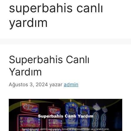
superbahis canlı
yardım
Superbahis Canlı
Yardım
Ağustos 3, 2024
yazar
admin