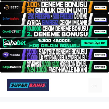
İçeriğe
atla
Menü