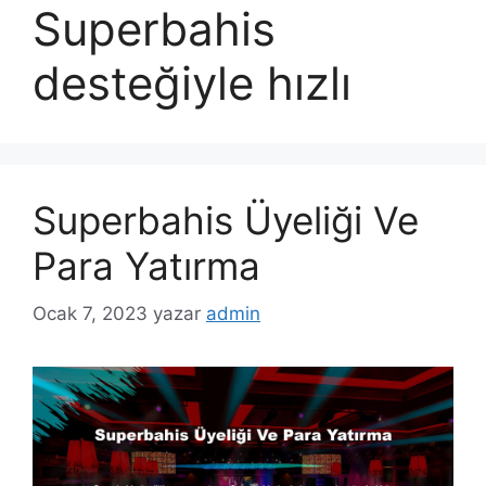
Superbahis
desteğiyle hızlı
Superbahis Üyeliği Ve
Para Yatırma
Ocak 7, 2023
yazar
admin