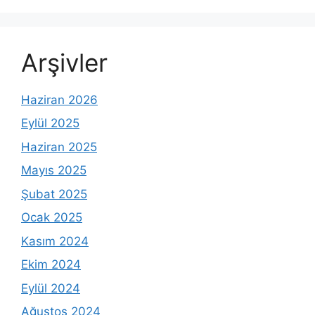
Arşivler
Haziran 2026
Eylül 2025
Haziran 2025
Mayıs 2025
Şubat 2025
Ocak 2025
Kasım 2024
Ekim 2024
Eylül 2024
Ağustos 2024