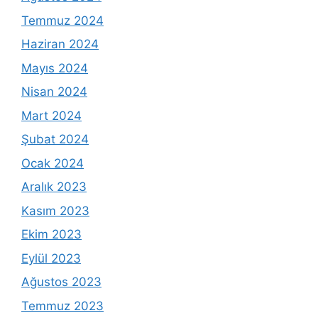
Temmuz 2024
Haziran 2024
Mayıs 2024
Nisan 2024
Mart 2024
Şubat 2024
Ocak 2024
Aralık 2023
Kasım 2023
Ekim 2023
Eylül 2023
Ağustos 2023
Temmuz 2023