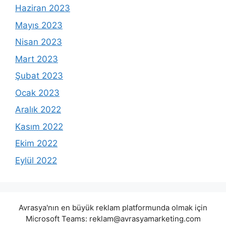
Haziran 2023
Mayıs 2023
Nisan 2023
Mart 2023
Şubat 2023
Ocak 2023
Aralık 2022
Kasım 2022
Ekim 2022
Eylül 2022
Avrasya'nın en büyük reklam platformunda olmak için
Microsoft Teams:
reklam@avrasyamarketing.com