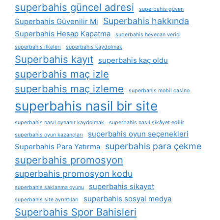
superbahis güncel adresi
superbahis güven
Superbahis hakkında
Superbahis Güvenilir Mi
Superbahis Hesap Kapatma
superbahis heyecan verici
superbahis i̇lkeleri
superbahis kaydolmak
Superbahis kayıt
superbahis kaç oldu
superbahis maç izle
superbahis maç izleme
superbahis mobil casino
superbahis nasil bir site
superbahis nasıl oynanır kaydolmak
superbahis nasıl şikâyet edilir
superbahis oyun seçenekleri
superbahis oyun kazançları
superbahis para çekme
Superbahis Para Yatırma
superbahis promosyon
superbahis promosyon kodu
superbahis sikayet
superbahis saklanma oyunu
superbahis sosyal medya
superbahis site ayrıntıları
Superbahis Spor Bahisleri