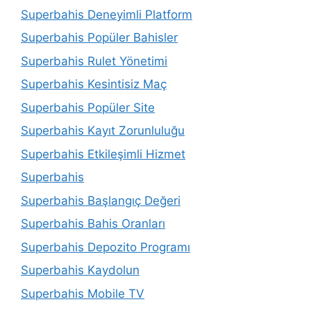
Superbahis Deneyimli Platform
Superbahis Popüler Bahisler
Superbahis Rulet Yönetimi
Superbahis Kesintisiz Maç
Superbahis Popüler Site
Superbahis Kayıt Zorunluluğu
Superbahis Etkileşimli Hizmet
Superbahis
Superbahis Başlangıç Değeri
Superbahis Bahis Oranları
Superbahis Depozito Programı
Superbahis Kaydolun
Superbahis Mobile TV