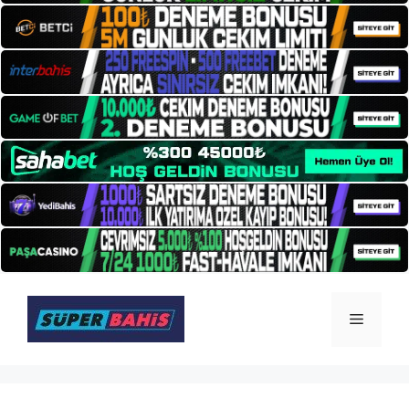
İçeriğe
atla
Menü