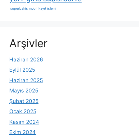
superbahis mobil kayıt i̇şlemi
Arşivler
Haziran 2026
Eylül 2025
Haziran 2025
Mayıs 2025
Şubat 2025
Ocak 2025
Kasım 2024
Ekim 2024