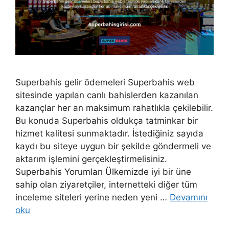
Superbahis gelir ödemeleri Superbahis web
sitesinde yapılan canlı bahislerden kazanılan
kazançlar her an maksimum rahatlıkla çekilebilir.
Bu konuda Superbahis oldukça tatminkar bir
hizmet kalitesi sunmaktadır. İstediğiniz sayıda
kaydı bu siteye uygun bir şekilde göndermeli ve
aktarım işlemini gerçekleştirmelisiniz.
Superbahis Yorumları Ülkemizde iyi bir üne
sahip olan ziyaretçiler, internetteki diğer tüm
inceleme siteleri yerine neden yeni …
Devamını
oku