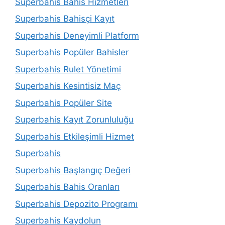
Superbahis Bahis Hizmetleri
Superbahis Bahisçi Kayıt
Superbahis Deneyimli Platform
Superbahis Popüler Bahisler
Superbahis Rulet Yönetimi
Superbahis Kesintisiz Maç
Superbahis Popüler Site
Superbahis Kayıt Zorunluluğu
Superbahis Etkileşimli Hizmet
Superbahis
Superbahis Başlangıç Değeri
Superbahis Bahis Oranları
Superbahis Depozito Programı
Superbahis Kaydolun