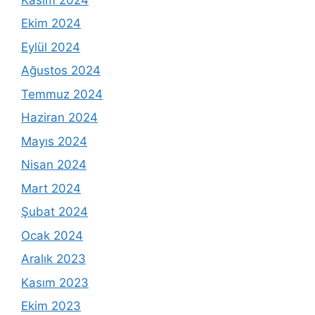
Ekim 2024
Eylül 2024
Ağustos 2024
Temmuz 2024
Haziran 2024
Mayıs 2024
Nisan 2024
Mart 2024
Şubat 2024
Ocak 2024
Aralık 2023
Kasım 2023
Ekim 2023