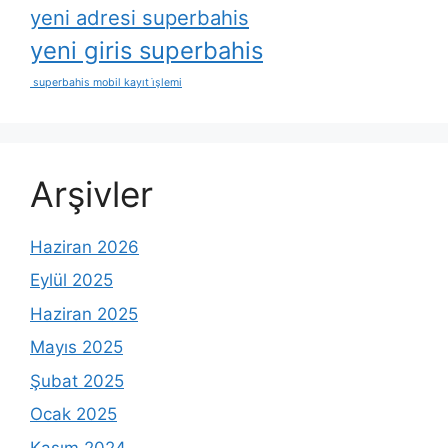
yeni adresi superbahis
yeni giris superbahis
superbahis mobil kayıt i̇şlemi
Arşivler
Haziran 2026
Eylül 2025
Haziran 2025
Mayıs 2025
Şubat 2025
Ocak 2025
Kasım 2024