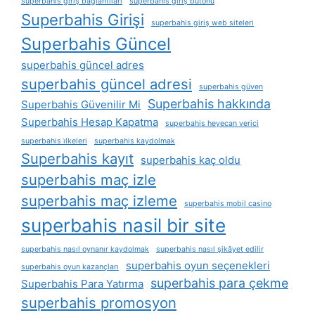
superbahis giriş bağlantıları
superbahis giriş butonu
Superbahis Girişi
superbahis giriş web siteleri
Superbahis Güncel
superbahis güncel adres
superbahis güncel adresi
superbahis güven
Superbahis hakkında
Superbahis Güvenilir Mi
Superbahis Hesap Kapatma
superbahis heyecan verici
superbahis i̇lkeleri
superbahis kaydolmak
Superbahis kayıt
superbahis kaç oldu
superbahis maç izle
superbahis maç izleme
superbahis mobil casino
superbahis nasil bir site
superbahis nasıl oynanır kaydolmak
superbahis nasıl şikâyet edilir
superbahis oyun seçenekleri
superbahis oyun kazançları
superbahis para çekme
Superbahis Para Yatırma
superbahis promosyon