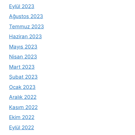
Eylül 2023
Ağustos 2023
Temmuz 2023
Haziran 2023
Mayıs 2023
Nisan 2023
Mart 2023
Şubat 2023
Ocak 2023
Aralık 2022
Kasım 2022
Ekim 2022
Eylül 2022