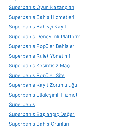
Superbahis Oyun Kazançları
Superbahis Bahis Hizmetleri
Superbahis Bahisçi Kayıt
Superbahis Deneyimli Platform
Superbahis Popüler Bahisler
Superbahis Rulet Yönetimi
Superbahis Kesintisiz Maç
Superbahis Popüler Site
Superbahis Kayıt Zorunluluğu
Superbahis Etkileşimli Hizmet
Superbahis
Superbahis Başlangıç Değeri
Superbahis Bahis Oranları