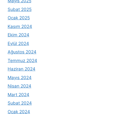
Mayıs 2025
Şubat 2025
Ocak 2025
Kasım 2024
Ekim 2024
Eylül 2024
Ağustos 2024
Temmuz 2024
Haziran 2024
Mayıs 2024
Nisan 2024
Mart 2024
Şubat 2024
Ocak 2024