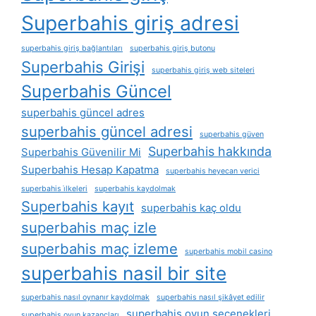
Superbahis giriş adresi
superbahis giriş bağlantıları
superbahis giriş butonu
Superbahis Girişi
superbahis giriş web siteleri
Superbahis Güncel
superbahis güncel adres
superbahis güncel adresi
superbahis güven
Superbahis hakkında
Superbahis Güvenilir Mi
Superbahis Hesap Kapatma
superbahis heyecan verici
superbahis i̇lkeleri
superbahis kaydolmak
Superbahis kayıt
superbahis kaç oldu
superbahis maç izle
superbahis maç izleme
superbahis mobil casino
superbahis nasil bir site
superbahis nasıl oynanır kaydolmak
superbahis nasıl şikâyet edilir
superbahis oyun seçenekleri
superbahis oyun kazançları