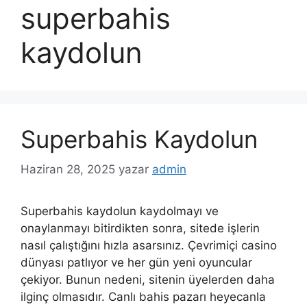
superbahis
kaydolun
Superbahis Kaydolun
Haziran 28, 2025
yazar
admin
Superbahis kaydolun kaydolmayı ve
onaylanmayı bitirdikten sonra, sitede işlerin
nasıl çalıştığını hızla asarsınız. Çevrimiçi casino
dünyası patlıyor ve her gün yeni oyuncular
çekiyor. Bunun nedeni, sitenin üyelerden daha
ilginç olmasıdır. Canlı bahis pazarı heyecanla