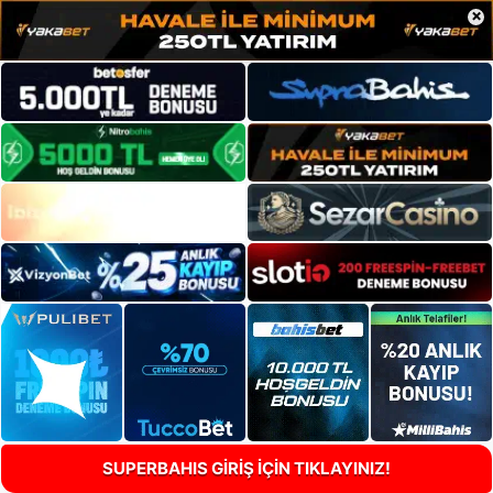
×
SUPERBAHIS GİRİŞ İÇİN TIKLAYINIZ!