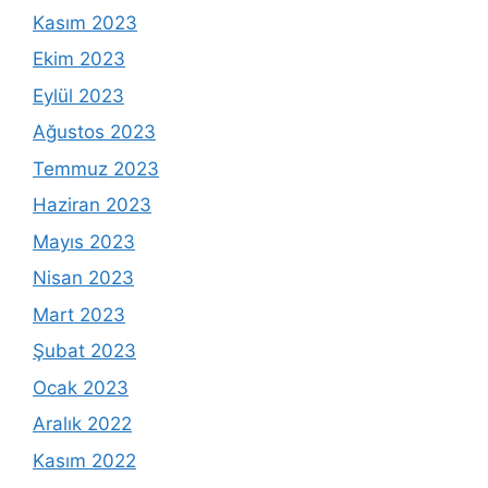
Kasım 2023
Ekim 2023
Eylül 2023
Ağustos 2023
Temmuz 2023
Haziran 2023
Mayıs 2023
Nisan 2023
Mart 2023
Şubat 2023
Ocak 2023
Aralık 2022
Kasım 2022