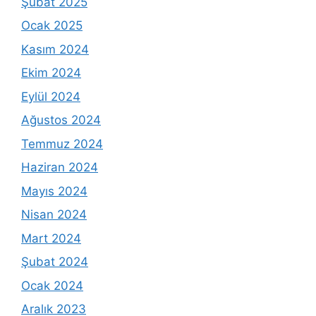
Şubat 2025
Ocak 2025
Kasım 2024
Ekim 2024
Eylül 2024
Ağustos 2024
Temmuz 2024
Haziran 2024
Mayıs 2024
Nisan 2024
Mart 2024
Şubat 2024
Ocak 2024
Aralık 2023