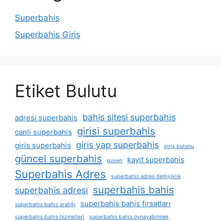
Superbahis
Superbahis Giriş
Etiket Bulutu
bahis sitesi superbahis
adresi superbahis
girisi superbahis
canli superbahis
giris yap superbahis
giris superbahis
giriş butonu
güncel superbahis
kayit superbahis
güven
Superbahis Adres
superbahis adres değişiklik
superbahis bahis
superbahis adresi
superbahis bahis fırsatları
superbahis bahis aralığı
superbahis bahis hizmetleri
superbahis bahis oynayabilmek