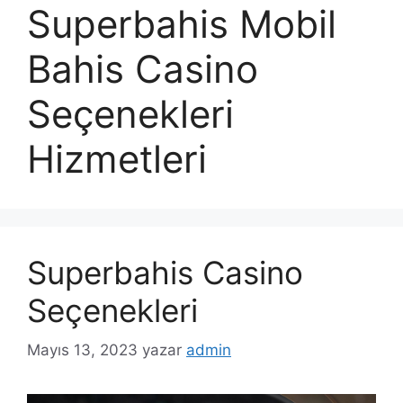
Superbahis Mobil
Bahis Casino
Seçenekleri
Hizmetleri
Superbahis Casino
Seçenekleri
Mayıs 13, 2023
yazar
admin