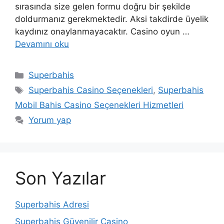
sırasında size gelen formu doğru bir şekilde
doldurmanız gerekmektedir. Aksi takdirde üyelik
kaydınız onaylanmayacaktır. Casino oyun …
Devamını oku
Kategoriler
Superbahis
Etiketler
Superbahis Casino Seçenekleri
,
Superbahis
Mobil Bahis Casino Seçenekleri Hizmetleri
Yorum yap
Son Yazılar
Superbahis Adresi
Superbahis Güvenilir Casino