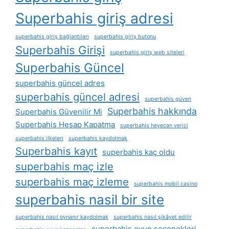
Superbahis giriş adresi
superbahis giriş bağlantıları
superbahis giriş butonu
Superbahis Girişi
superbahis giriş web siteleri
Superbahis Güncel
superbahis güncel adres
superbahis güncel adresi
superbahis güven
Superbahis hakkında
Superbahis Güvenilir Mi
Superbahis Hesap Kapatma
superbahis heyecan verici
superbahis i̇lkeleri
superbahis kaydolmak
Superbahis kayıt
superbahis kaç oldu
superbahis maç izle
superbahis maç izleme
superbahis mobil casino
superbahis nasil bir site
superbahis nasıl oynanır kaydolmak
superbahis nasıl şikâyet edilir
superbahis oyun seçenekleri