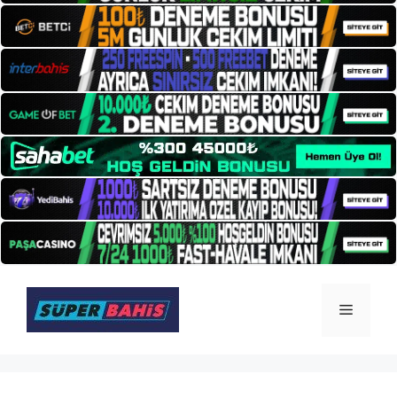
İçeriğe
atla
Menü