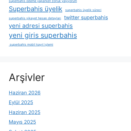
superbahis ödeme yaparken zorluk yaşıyorum
Superbahis üyelik
superbahis üyelik süreci
twitter superbahis
superbahis şikayet hesap detayları
yeni adresi superbahis
yeni giris superbahis
superbahis mobil kayıt i̇şlemi
Arşivler
Haziran 2026
Eylül 2025
Haziran 2025
Mayıs 2025