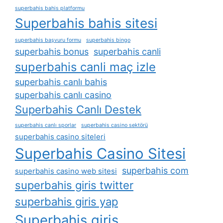
superbahis bahis platformu
Superbahis bahis sitesi
superbahis başvuru formu
superbahis bingo
superbahis bonus
superbahis canli
superbahis canli maç izle
superbahis canlı bahis
superbahis canlı casino
Superbahis Canlı Destek
superbahis canlı sporlar
superbahis casino sektörü
superbahis casino siteleri
Superbahis Casino Sitesi
superbahis com
superbahis casino web sitesi
superbahis giris twitter
superbahis giris yap
Superbahis giriş