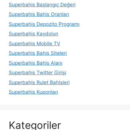
Superbahis Başlangıç Değeri
Superbahis Bahis Oranları
Superbahis Depozito Programı
Superbahis Kaydolun
Superbahis Mobile TV
Superbahis Bahis Siteleri
Superbahis Bahis Alanı
Superbahis Twitter Girişi
Superbahis Rulet Bahisleri
Superbahis Kuponları
Kategoriler