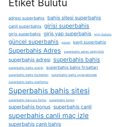
Etiket Bulutu
bahis sitesi superbahis
adresi superbahis
girisi superbahis
canli superbahis
giris yap superbahis
giris superbahis
giriş butonu
güncel superbahis
kayit superbahis
güven
Superbahis Adres
superbahis adres değişiklik
superbahis bahis
superbahis adresi
superbahis bahis fırsatları
superbahis bahis aralığı
superbahis bahis hizmetleri
superbahis bahis oynayabilmek
superbahis bahis platformu
Superbahis bahis sitesi
superbahis başvuru formu
superbahis bingo
superbahis bonus
superbahis canli
superbahis canli maç izle
superbahis canlı bahis