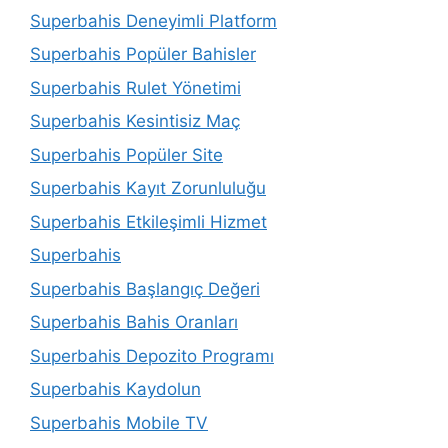
Superbahis Deneyimli Platform
Superbahis Popüler Bahisler
Superbahis Rulet Yönetimi
Superbahis Kesintisiz Maç
Superbahis Popüler Site
Superbahis Kayıt Zorunluluğu
Superbahis Etkileşimli Hizmet
Superbahis
Superbahis Başlangıç Değeri
Superbahis Bahis Oranları
Superbahis Depozito Programı
Superbahis Kaydolun
Superbahis Mobile TV