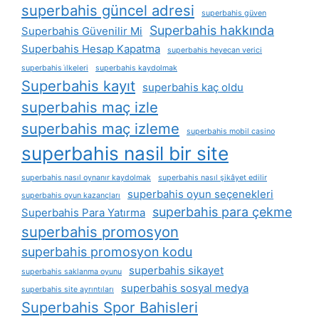
superbahis güncel adresi
superbahis güven
Superbahis hakkında
Superbahis Güvenilir Mi
Superbahis Hesap Kapatma
superbahis heyecan verici
superbahis i̇lkeleri
superbahis kaydolmak
Superbahis kayıt
superbahis kaç oldu
superbahis maç izle
superbahis maç izleme
superbahis mobil casino
superbahis nasil bir site
superbahis nasıl oynanır kaydolmak
superbahis nasıl şikâyet edilir
superbahis oyun seçenekleri
superbahis oyun kazançları
superbahis para çekme
Superbahis Para Yatırma
superbahis promosyon
superbahis promosyon kodu
superbahis sikayet
superbahis saklanma oyunu
superbahis sosyal medya
superbahis site ayrıntıları
Superbahis Spor Bahisleri