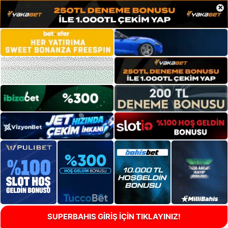
×
SUPERBAHIS GİRİŞ İÇİN TIKLAYINIZ!