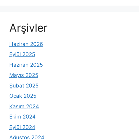
Arşivler
Haziran 2026
Eylül 2025
Haziran 2025
Mayıs 2025
Şubat 2025
Ocak 2025
Kasım 2024
Ekim 2024
Eylül 2024
Ağustos 2024