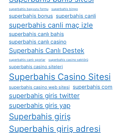
superbahis başvuru formu
superbahis bingo
superbahis bonus
superbahis canli
superbahis canli maç izle
superbahis canlı bahis
superbahis canlı casino
Superbahis Canlı Destek
superbahis canlı sporlar
superbahis casino sektörü
superbahis casino siteleri
Superbahis Casino Sitesi
superbahis com
superbahis casino web sitesi
superbahis giris twitter
superbahis giris yap
Superbahis giriş
Superbahis giriş adresi