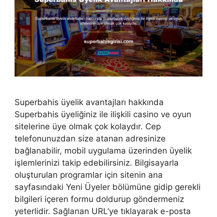
Superbahis üyelik avantajları hakkında
Superbahis üyeliğiniz ile ilişkili casino ve oyun
sitelerine üye olmak çok kolaydır. Cep
telefonunuzdan size atanan adresinize
bağlanabilir, mobil uygulama üzerinden üyelik
işlemlerinizi takip edebilirsiniz. Bilgisayarla
oluşturulan programlar için sitenin ana
sayfasındaki Yeni Üyeler bölümüne gidip gerekli
bilgileri içeren formu doldurup göndermeniz
yeterlidir. Sağlanan URL’ye tıklayarak e-posta