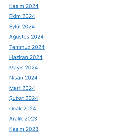
Kasım 2024
Ekim 2024
Eylül 2024
Ağustos 2024
Temmuz 2024
Haziran 2024
Mayıs 2024
Nisan 2024
Mart 2024
Şubat 2024
Ocak 2024
Aralık 2023
Kasım 2023