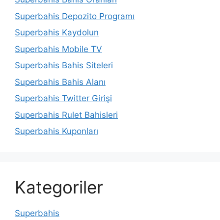
Superbahis Depozito Programı
Superbahis Kaydolun
Superbahis Mobile TV
Superbahis Bahis Siteleri
Superbahis Bahis Alanı
Superbahis Twitter Girişi
Superbahis Rulet Bahisleri
Superbahis Kuponları
Kategoriler
Superbahis