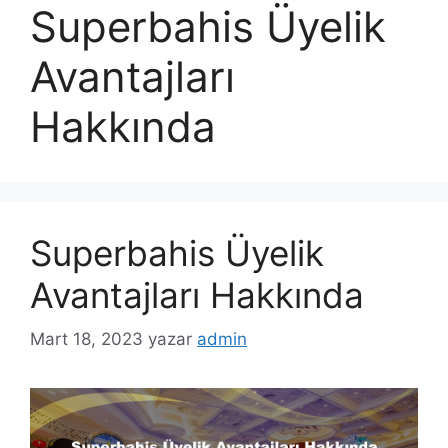
Superbahis Üyelik
Avantajları
Hakkında
Superbahis Üyelik
Avantajları Hakkında
Mart 18, 2023
yazar
admin