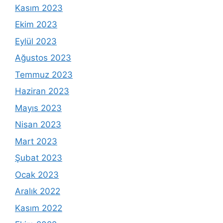
Kasım 2023
Ekim 2023
Eylül 2023
Ağustos 2023
Temmuz 2023
Haziran 2023
Mayıs 2023
Nisan 2023
Mart 2023
Şubat 2023
Ocak 2023
Aralık 2022
Kasım 2022