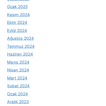
Ocak 2025
Kasım 2024
Ekim 2024
Eylül 2024
Ağustos 2024
Temmuz 2024
Haziran 2024
Mayıs 2024
Nisan 2024
Mart 2024
Şubat 2024
Ocak 2024
Aralık 2023