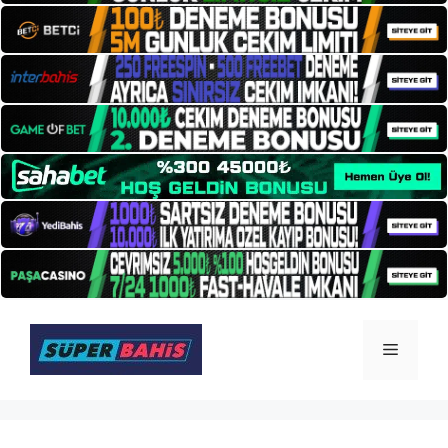
İçeriğe
atla
Menü