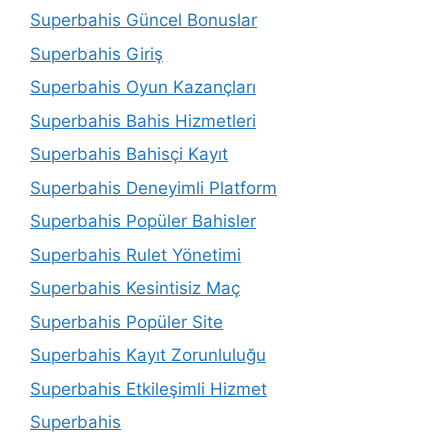
Superbahis Güncel Bonuslar
Superbahis Giriş
Superbahis Oyun Kazançları
Superbahis Bahis Hizmetleri
Superbahis Bahisçi Kayıt
Superbahis Deneyimli Platform
Superbahis Popüler Bahisler
Superbahis Rulet Yönetimi
Superbahis Kesintisiz Maç
Superbahis Popüler Site
Superbahis Kayıt Zorunluluğu
Superbahis Etkileşimli Hizmet
Superbahis