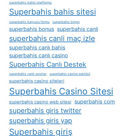
superbahis bahis platformu
Superbahis bahis sitesi
superbahis başvuru formu
superbahis bingo
superbahis bonus
superbahis canli
superbahis canli maç izle
superbahis canlı bahis
superbahis canlı casino
Superbahis Canlı Destek
superbahis canlı sporlar
superbahis casino sektörü
superbahis casino siteleri
Superbahis Casino Sitesi
superbahis com
superbahis casino web sitesi
superbahis giris twitter
superbahis giris yap
Superbahis giriş