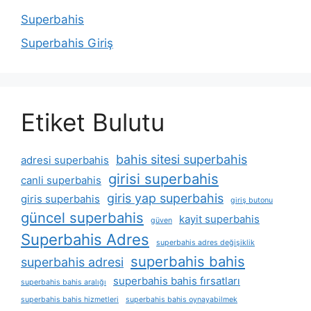
Superbahis
Superbahis Giriş
Etiket Bulutu
bahis sitesi superbahis
adresi superbahis
girisi superbahis
canli superbahis
giris yap superbahis
giris superbahis
giriş butonu
güncel superbahis
kayit superbahis
güven
Superbahis Adres
superbahis adres değişiklik
superbahis bahis
superbahis adresi
superbahis bahis fırsatları
superbahis bahis aralığı
superbahis bahis hizmetleri
superbahis bahis oynayabilmek