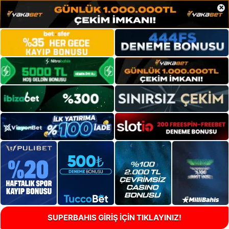
×
SUPERBAHIS GİRİŞ İÇİN TIKLAYINIZ!