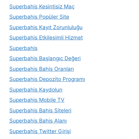
Superbahis Kesintisiz Maç
Superbahis Popüler Site
Superbahis Kayıt Zorunluluğu
Superbahis Etkileşimli Hizmet
Superbahis
Superbahis Başlangıç Değeri
Superbahis Bahis Oranları
Superbahis Depozito Programı
Superbahis Kaydolun
Superbahis Mobile TV
Superbahis Bahis Siteleri
Superbahis Bahis Alanı
Superbahis Twitter Girişi