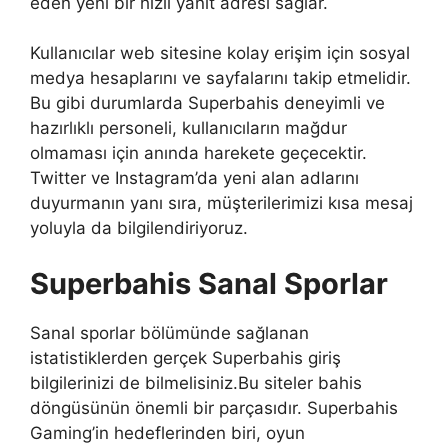
eden yeni bir hızlı yanıt adresi sağlar.
Kullanıcılar web sitesine kolay erişim için sosyal
medya hesaplarını ve sayfalarını takip etmelidir.
Bu gibi durumlarda Superbahis deneyimli ve
hazırlıklı personeli, kullanıcıların mağdur
olmaması için anında harekete geçecektir.
Twitter ve Instagram’da yeni alan adlarını
duyurmanın yanı sıra, müşterilerimizi kısa mesaj
yoluyla da bilgilendiriyoruz.
Superbahis Sanal Sporlar
Sanal sporlar bölümünde sağlanan
istatistiklerden gerçek Superbahis giriş
bilgilerinizi de bilmelisiniz.Bu siteler bahis
döngüsünün önemli bir parçasıdır. Superbahis
Gaming’in hedeflerinden biri, oyun