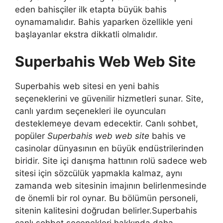
eden bahisçiler ilk etapta büyük bahis
oynamamalıdır. Bahis yaparken özellikle yeni
başlayanlar ekstra dikkatli olmalıdır.
Superbahis Web Web Site
Superbahis web sitesi en yeni bahis
seçeneklerini ve güvenilir hizmetleri sunar. Site,
canlı yardım seçenekleri ile oyuncuları
desteklemeye devam edecektir. Canlı sohbet,
popüler
Superbahis web web site
bahis ve
casinolar dünyasının en büyük endüstrilerinden
biridir. Site içi danışma hattının rolü sadece web
sitesi için sözcülük yapmakla kalmaz, aynı
zamanda web sitesinin imajının belirlenmesinde
de önemli bir rol oynar. Bu bölümün personeli,
sitenin kalitesini doğrudan belirler.Superbahis