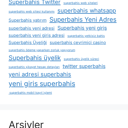
Superbahis Twitter
superbahis web siteleri
superbahis whatsapp
superbahis web sitesi kullanımı
Superbahis Yeni Adres
Superbahis yatırım
Superbahis yeni giriş
superbahis yeni adresi
superbahis yeni giriş adresi
superbahis yetkisiz bahis
Superbahis Üyeliği
superbahis çevrimiçi casino
superbahis ödeme yaparken zorluk yaşıyorum
Superbahis üyelik
superbahis üyelik süreci
twitter superbahis
superbahis şikayet hesap detayları
yeni adresi superbahis
yeni giris superbahis
superbahis mobil kayıt i̇şlemi
Arşivler