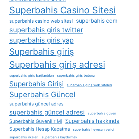
Superbahis Casino Sitesi
superbahis com
superbahis casino web sitesi
superbahis giris twitter
superbahis giris yap
Superbahis giriş
Superbahis giriş adresi
superbahis giriş bağlantıları
superbahis giriş butonu
Superbahis Girişi
superbahis giriş web siteleri
Superbahis Güncel
superbahis güncel adres
superbahis güncel adresi
superbahis güven
Superbahis hakkında
Superbahis Güvenilir Mi
Superbahis Hesap Kapatma
superbahis heyecan verici
superbahis i̇lkeleri
superbahis kaydolmak