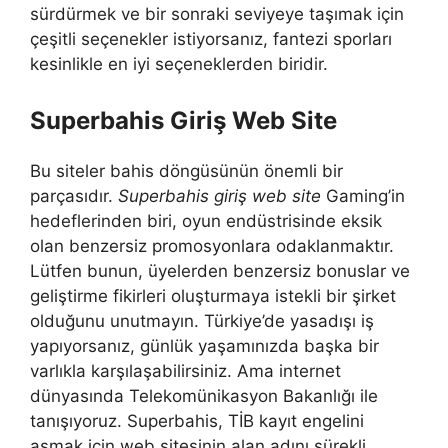
sürdürmek ve bir sonraki seviyeye taşımak için
çeşitli seçenekler istiyorsanız, fantezi sporları
kesinlikle en iyi seçeneklerden biridir.
Superbahis Giriş Web Site
Bu siteler bahis döngüsünün önemli bir
parçasıdır.
Superbahis giriş web site
Gaming’in
hedeflerinden biri, oyun endüstrisinde eksik
olan benzersiz promosyonlara odaklanmaktır.
Lütfen bunun, üyelerden benzersiz bonuslar ve
geliştirme fikirleri oluşturmaya istekli bir şirket
olduğunu unutmayın. Türkiye’de yasadışı iş
yapıyorsanız, günlük yaşamınızda başka bir
varlıkla karşılaşabilirsiniz. Ama internet
dünyasında Telekomünikasyon Bakanlığı ile
tanışıyoruz. Superbahis, TİB kayıt engelini
aşmak için web sitesinin alan adını sürekli