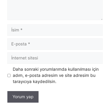
İsim
E-
posta
İnternet
sitesi
Daha sonraki yorumlarımda kullanılması için
adım, e-posta adresim ve site adresim bu
tarayıcıya kaydedilsin.