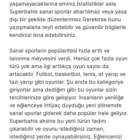
yaşamayacaklarına eminiz.İstatistikler asla
Superbahis sanal sporlar
abartılmaz veya yasa
dışı bir şekilde düzenlenmez.Gerekirse bunu
yazışmalarla teyit edebilir ve güvenilir bilgilerle
kendinizi ikna edebilirsiniz.
Sanal sporların popülaritesi hızla arttı ve
tanınma meyvesini verdi. Henüz çok fazla oyun
türü yok ama ilgi arttıkça oyun sayısı da
artacaktır. Futbol, ​​basketbol, ​​tenis, at yarışı ve
tazı yarışı gibi oyunlar. Şu anda bu kategoriye
giriyorlar ama dediğim gibi bu oyunlar sizin
tercihlerinize göre gelişiyor. İnsanların yeniliğe
ve eğlenceye ihtiyaç duyduğu yeni dönemde
sanal sporlar giderek daha popüler hale geliyor.
Superbahis aksine bu yeni türün tadını
çıkarabilir ve oyunu istediğiniz zaman,
istediğiniz yerde oynayabilirsiniz. Eğlencenizi