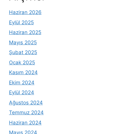
Haziran 2026
Eylül 2025
Haziran 2025
Mayıs 2025
Şubat 2025
Ocak 2025
Kasım 2024
Ekim 2024
Eylül 2024
Ağustos 2024
Temmuz 2024
Haziran 2024
Mayıs 2024