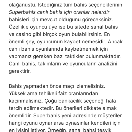
olağanüstü. İstediğiniz tüm bahis seçeneklerinin
Superbahis canlı bahis i̇çin oranlar nelerdir
bahisleri için mevcut olduğunu göreceksiniz.
Özellikle oyuncu üye ise bu sitede sanal bahis
ve casino gibi birçok oyun bulabilirsiniz. En
önemli şey, oyuncunun kaybetmemesidir. Ancak
canlı bahis oyunlarında kaybetmemek için
yapmanız gereken bazı taktikler bulunmaktadır.
Canlı bahis, takımların ve oyuncuların analizini
gerektirir.
Bahis yapmadan önce maçı izlemelisiniz.
Yüksek ama tehlikeli faiz oranlarından
kaçınmalısınız. Çoğu bankacılık seçeneği hala
tercih edilmektedir. Bu önerileri dikkate almak
önemlidir. Superbahis yeni adresinde müşteriler,
hangi oyunu oynarlarsa oynasınlar kendileri için
en iyisini istiyor. Örneğin, sanal bahsi teşvik