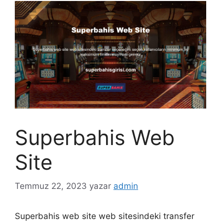
Superbahis Web
Site
Temmuz 22, 2023
yazar
admin
Superbahis web site web sitesindeki transfer