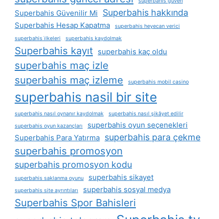
superbahis güven
Superbahis hakkında
Superbahis Güvenilir Mi
Superbahis Hesap Kapatma
superbahis heyecan verici
superbahis i̇lkeleri
superbahis kaydolmak
Superbahis kayıt
superbahis kaç oldu
superbahis maç izle
superbahis maç izleme
superbahis mobil casino
superbahis nasil bir site
superbahis nasıl oynanır kaydolmak
superbahis nasıl şikâyet edilir
superbahis oyun seçenekleri
superbahis oyun kazançları
superbahis para çekme
Superbahis Para Yatırma
superbahis promosyon
superbahis promosyon kodu
superbahis sikayet
superbahis saklanma oyunu
superbahis sosyal medya
superbahis site ayrıntıları
Superbahis Spor Bahisleri