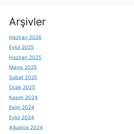
Arşivler
Haziran 2026
Eylül 2025
Haziran 2025
Mayıs 2025
Şubat 2025
Ocak 2025
Kasım 2024
Ekim 2024
Eylül 2024
Ağustos 2024