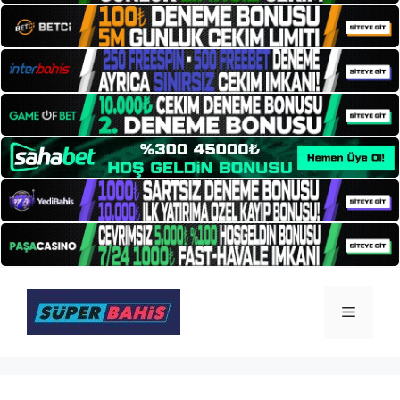
İçeriğe
atla
Menü