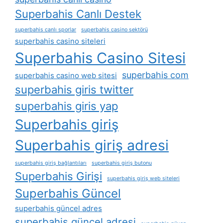
Superbahis Canlı Destek
superbahis canlı sporlar
superbahis casino sektörü
superbahis casino siteleri
Superbahis Casino Sitesi
superbahis com
superbahis casino web sitesi
superbahis giris twitter
superbahis giris yap
Superbahis giriş
Superbahis giriş adresi
superbahis giriş bağlantıları
superbahis giriş butonu
Superbahis Girişi
superbahis giriş web siteleri
Superbahis Güncel
superbahis güncel adres
superbahis güncel adresi