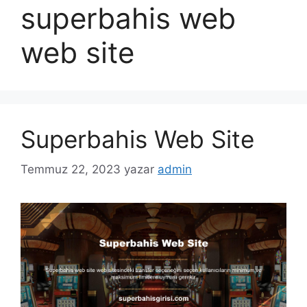
superbahis web
web site
Superbahis Web Site
Temmuz 22, 2023
yazar
admin